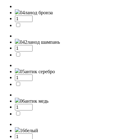
04л
анод бронза
042л
анод шампань
05
антик серебро
06
антик медь
16
белый