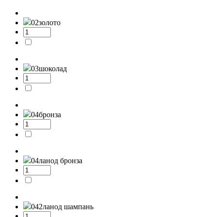
02
золото
03
шоколад
04
бронза
04л
анод бронза
042л
анод шампань