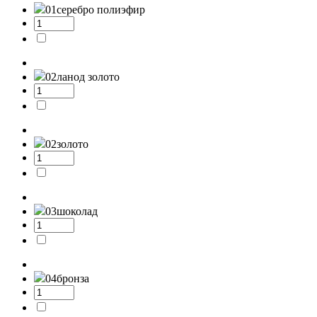
01
серебро полиэфир
02л
анод золото
02
золото
03
шоколад
04
бронза