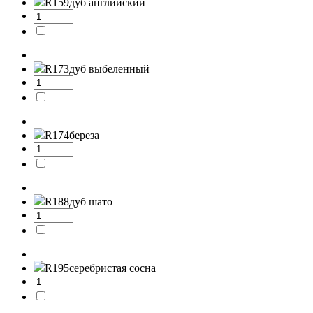
R159
дуб английский
R173
дуб выбеленный
R174
береза
R188
дуб шато
R195
серебристая сосна