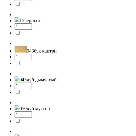
15
черный
043
бук кантри
045
дуб дымчатый
050
дуб муссон