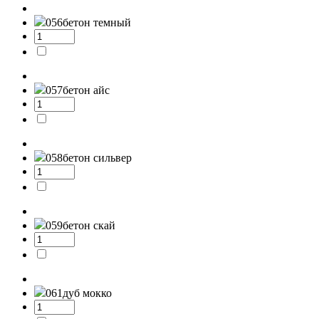
056
бетон темный
057
бетон айс
058
бетон сильвер
059
бетон скай
061
дуб мокко