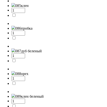
085
клен
086
пробка
087
дуб беленый
088
орех
089
клен беленый