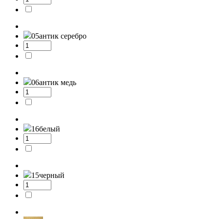
05
антик серебро
06
антик медь
16
белый
15
черный