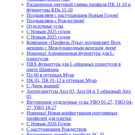
Расширении цветовой гаммы профиля ПК 11-10 и
фурнитуры КПк 11-10
Поздравляем с наступающим Новым Годом!
Поздравляем с Рождеством!
Отделочные углы
С Новым 2025 годом
С Новым 2025 годом
Компания «Профиль Лука» поздравляет Всех
женщин с Международным женским днем!
Новинка! Алюминиевая фурнитура для L-
плинтусов
ПВХ фурнитура для L-образных плинтусов в
цвете Шампань
Пл 60 в оттенках Муар
ПК 01, ПК 01-12 в оттенках Муар
С Днем знаний!
Антиплинтусы Апл 03, Апл 04 и Т-образный Апл
05
Внутренние отделочные углы УВО 01-27, УВО 04-
27, УВО 18-27
Новинка! Новая конфигурация популярных
профилей для плитки
С Новым 2026 Годом
С наступающим Рождеством
Расширении линейки профиля ЛС 35