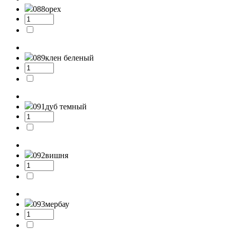
088
орех
089
клен беленый
091
дуб темный
092
вишня
093
мербау