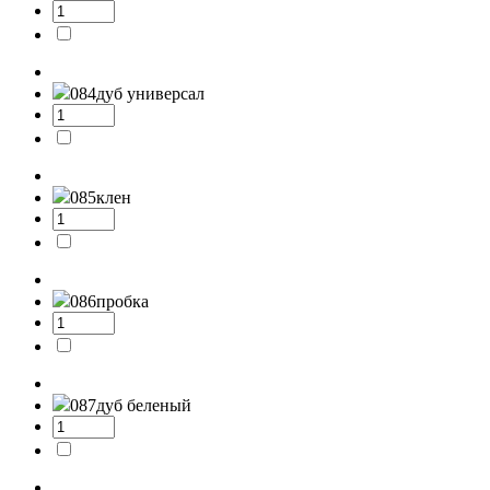
084
дуб универсал
085
клен
086
пробка
087
дуб беленый