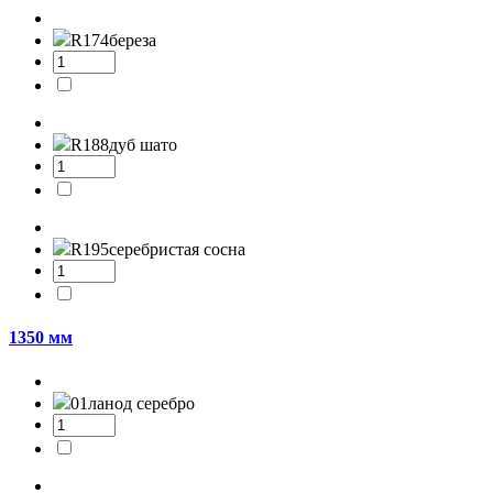
R174
береза
R188
дуб шато
R195
серебристая сосна
1350 мм
01л
анод серебро