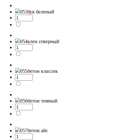
053
бук беленый
054
клен северный
055
бетон классик
056
бетон темный
057
бетон айс