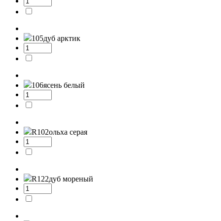
105
дуб арктик
106
ясень белый
R102
ольха серая
R122
дуб мореный