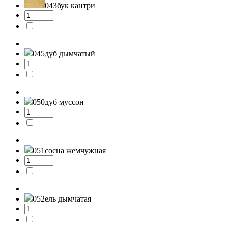
043
бук кантри
045
дуб дымчатый
050
дуб муссон
051
сосна жемчужная
052
ель дымчатая