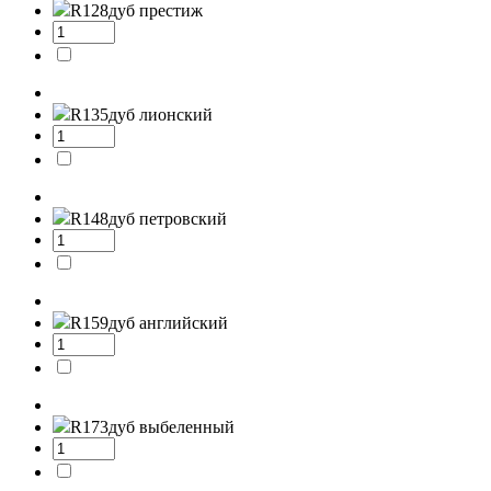
R128
дуб престиж
R135
дуб лионский
R148
дуб петровский
R159
дуб английский
R173
дуб выбеленный