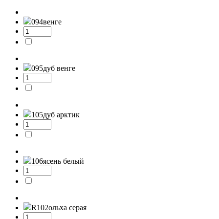
094
венге
095
дуб венге
105
дуб арктик
106
ясень белый
R102
ольха серая