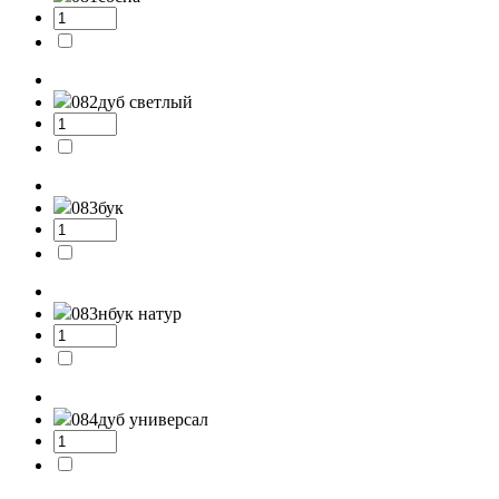
082
дуб светлый
083
бук
083н
бук натур
084
дуб универсал