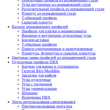
Переходный профиль из нержавеющей стали
Углы внутренние из нержавеющей стали
Разделительный профиль из нержавеющей стали
Плинтус из нержавеющей стали
Т-образный профиль
Скрытый плинтус
Каталог нержавеющих профилей
Профили для плитки и керамогранита
Внешние и внутренние отделочные углы
Бордюр-вставки
Т-образные профили
Пороги одноуровневые и разноуровневые
Плинтусы, фурнитура и скрытые плинтусы
Цветовая гамма профилей из нержавеющей стали
Отделочные профили ПВХ
Бордюр для ванны и столешницы
Галтели Rico Moulding
Закладки для кафеля
Углы отделочные
Углы с тиснением
Углы универсальные
Штапики
Наличники ПВХ
Лента антискользящая самоклеящаяся
Противоскользящая лента tesa