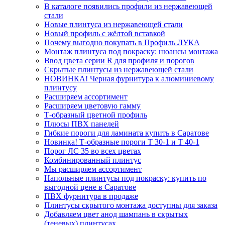
В каталоге появились профили из нержавеющей
стали
Новые плинтуса из нержавеющей стали
Новый профиль с жёлтой вставкой
Почему выгодно покупать в Профиль ЛУКА
Монтаж плинтуса под покраску: нюансы монтажа
Ввод цвета серии R для профиля и порогов
Скрытые плинтусы из нержавеющей стали
НОВИНКА! Черная фурнитура к алюминиевому
плинтусу
Расширяем ассортимент
Расширяем цветовую гамму
Т-образный цветной профиль
Плюсы ПВХ панелей
Гибкие пороги для ламината купить в Саратове
Новинка! Т-образные пороги Т 30-1 и Т 40-1
Порог ЛС 35 во всех цветах
Комбинированный плинтус
Мы расширяем ассортимент
Напольные плинтусы под покраску: купить по
выгодной цене в Саратове
ПВХ фурнитура в продаже
Плинтусы скрытого монтажа доступны для заказа
Добавляем цвет анод шампань в скрытых
(теневых) плинтусах