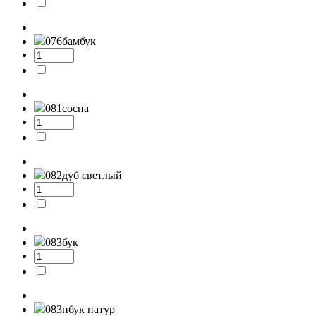
076
бамбук
081
сосна
082
дуб светлый
083
бук
083н
бук натур