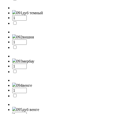
091
дуб темный
092
вишня
093
мербау
094
венге
095
дуб венге