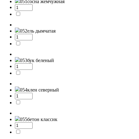
051
сосна жемчужная
052
ель дымчатая
053
бук беленый
054
клен северный
055
бетон классик