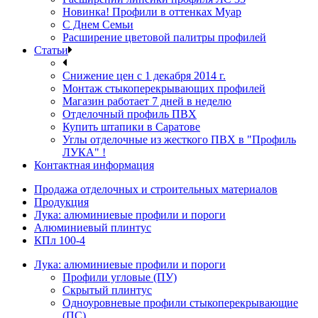
Новинка! Профили в оттенках Муар
С Днем Семьи
Расширение цветовой палитры профилей
Статьи
Снижение цен с 1 декабря 2014 г.
Монтаж стыкоперекрывающих профилей
Магазин работает 7 дней в неделю
Отделочный профиль ПВХ
Купить штапики в Саратове
Углы отделочные из жесткого ПВХ в "Профиль
ЛУКА" !
Контактная информация
Продажа отделочных и строительных материалов
Продукция
Лука: алюминиевые профили и пороги
Алюминиевый плинтус
КПл 100-4
Лука: алюминиевые профили и пороги
Профили угловые (ПУ)
Скрытый плинтус
Одноуровневые профили стыкоперекрывающие
(ПС)