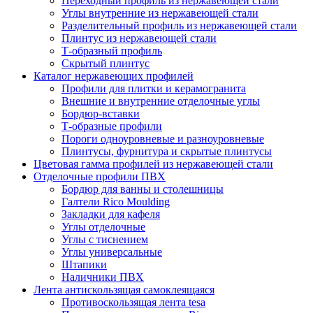
Переходный профиль из нержавеющей стали
Углы внутренние из нержавеющей стали
Разделительный профиль из нержавеющей стали
Плинтус из нержавеющей стали
Т-образный профиль
Скрытый плинтус
Каталог нержавеющих профилей
Профили для плитки и керамогранита
Внешние и внутренние отделочные углы
Бордюр-вставки
Т-образные профили
Пороги одноуровневые и разноуровневые
Плинтусы, фурнитура и скрытые плинтусы
Цветовая гамма профилей из нержавеющей стали
Отделочные профили ПВХ
Бордюр для ванны и столешницы
Галтели Rico Moulding
Закладки для кафеля
Углы отделочные
Углы с тиснением
Углы универсальные
Штапики
Наличники ПВХ
Лента антискользящая самоклеящаяся
Противоскользящая лента tesa