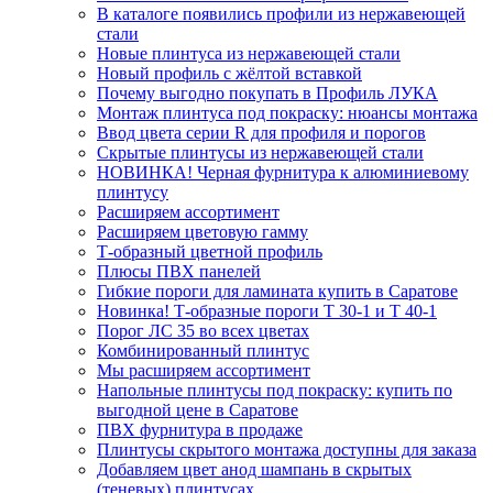
В каталоге появились профили из нержавеющей
стали
Новые плинтуса из нержавеющей стали
Новый профиль с жёлтой вставкой
Почему выгодно покупать в Профиль ЛУКА
Монтаж плинтуса под покраску: нюансы монтажа
Ввод цвета серии R для профиля и порогов
Скрытые плинтусы из нержавеющей стали
НОВИНКА! Черная фурнитура к алюминиевому
плинтусу
Расширяем ассортимент
Расширяем цветовую гамму
Т-образный цветной профиль
Плюсы ПВХ панелей
Гибкие пороги для ламината купить в Саратове
Новинка! Т-образные пороги Т 30-1 и Т 40-1
Порог ЛС 35 во всех цветах
Комбинированный плинтус
Мы расширяем ассортимент
Напольные плинтусы под покраску: купить по
выгодной цене в Саратове
ПВХ фурнитура в продаже
Плинтусы скрытого монтажа доступны для заказа
Добавляем цвет анод шампань в скрытых
(теневых) плинтусах