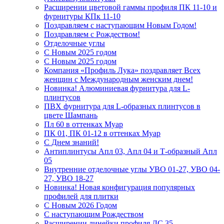
Расширении цветовой гаммы профиля ПК 11-10 и
фурнитуры КПк 11-10
Поздравляем с наступающим Новым Годом!
Поздравляем с Рождеством!
Отделочные углы
С Новым 2025 годом
С Новым 2025 годом
Компания «Профиль Лука» поздравляет Всех
женщин с Международным женским днем!
Новинка! Алюминиевая фурнитура для L-
плинтусов
ПВХ фурнитура для L-образных плинтусов в
цвете Шампань
Пл 60 в оттенках Муар
ПК 01, ПК 01-12 в оттенках Муар
С Днем знаний!
Антиплинтусы Апл 03, Апл 04 и Т-образный Апл
05
Внутренние отделочные углы УВО 01-27, УВО 04-
27, УВО 18-27
Новинка! Новая конфигурация популярных
профилей для плитки
С Новым 2026 Годом
С наступающим Рождеством
Расширении линейки профиля ЛС 35