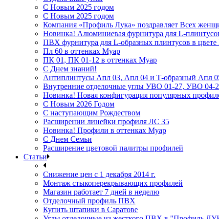
С Новым 2025 годом
С Новым 2025 годом
Компания «Профиль Лука» поздравляет Всех женщ
Новинка! Алюминиевая фурнитура для L-плинтусо
ПВХ фурнитура для L-образных плинтусов в цвет
Пл 60 в оттенках Муар
ПК 01, ПК 01-12 в оттенках Муар
С Днем знаний!
Антиплинтусы Апл 03, Апл 04 и Т-образный Апл 0
Внутренние отделочные углы УВО 01-27, УВО 04-2
Новинка! Новая конфигурация популярных профил
С Новым 2026 Годом
С наступающим Рождеством
Расширении линейки профиля ЛС 35
Новинка! Профили в оттенках Муар
С Днем Семьи
Расширение цветовой палитры профилей
Статьи
Снижение цен с 1 декабря 2014 г.
Монтаж стыкоперекрывающих профилей
Магазин работает 7 дней в неделю
Отделочный профиль ПВХ
Купить штапики в Саратове
Углы отделочные из жесткого ПВХ в "Профиль ЛУ