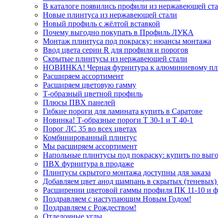
В каталоге появились профили из нержавеющей ст
Новые плинтуса из нержавеющей стали
Новый профиль с жёлтой вставкой
Почему выгодно покупать в Профиль ЛУКА
Монтаж плинтуса под покраску: нюансы монтажа
Ввод цвета серии R для профиля и порогов
Скрытые плинтусы из нержавеющей стали
НОВИНКА! Черная фурнитура к алюминиевому пл
Расширяем ассортимент
Расширяем цветовую гамму
Т-образный цветной профиль
Плюсы ПВХ панелей
Гибкие пороги для ламината купить в Саратове
Новинка! Т-образные пороги Т 30-1 и Т 40-1
Порог ЛС 35 во всех цветах
Комбинированный плинтус
Мы расширяем ассортимент
Напольные плинтусы под покраску: купить по выго
ПВХ фурнитура в продаже
Плинтусы скрытого монтажа доступны для заказа
Добавляем цвет анод шампань в скрытых (теневых)
Расширении цветовой гаммы профиля ПК 11-10 и 
Поздравляем с наступающим Новым Годом!
Поздравляем с Рождеством!
Отделочные углы