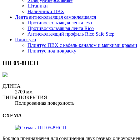
Углы универсальные
Штапики
Наличники ПВХ
Лента антискользящая самоклеящаяся
Противоскользящая лента tesa
Противоскользящая лента Rico
Антискользящий профиль Rico Safe Step
Плинтуса
Плинтус ПВХ с кабель-каналом и мягкими краями
Плинтус под покраску
ПП 05-8НСП
ДЛИНА
2700 мм
ТИПЫ ПОКРЫТИЯ
Полированная поверхность
СХЕМА
Бордюр предназначен для соединения двух разных одноуровнев