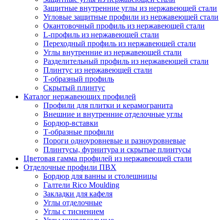
Защитные внутренние углы из нержавеющей стали
Угловые защитные профили из нержавеющей стали
Окантовочный профиль из нержавеющей стали
L-профиль из нержавеющей стали
Переходный профиль из нержавеющей стали
Углы внутренние из нержавеющей стали
Разделительный профиль из нержавеющей стали
Плинтус из нержавеющей стали
Т-образный профиль
Скрытый плинтус
Каталог нержавеющих профилей
Профили для плитки и керамогранита
Внешние и внутренние отделочные углы
Бордюр-вставки
Т-образные профили
Пороги одноуровневые и разноуровневые
Плинтусы, фурнитура и скрытые плинтусы
Цветовая гамма профилей из нержавеющей стали
Отделочные профили ПВХ
Бордюр для ванны и столешницы
Галтели Rico Moulding
Закладки для кафеля
Углы отделочные
Углы с тиснением