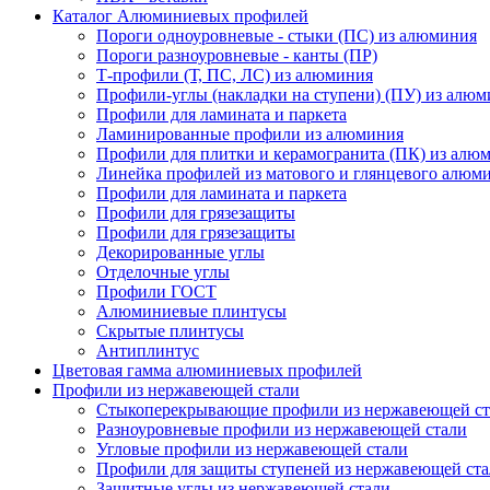
Каталог Алюминиевых профилей
Пороги одноуровневые - стыки (ПС) из алюминия
Пороги разноуровневые - канты (ПР)
Т-профили (Т, ПС, ЛС) из алюминия
Профили-углы (накладки на ступени) (ПУ) из алю
Профили для ламината и паркета
Ламинированные профили из алюминия
Профили для плитки и керамогранита (ПК) из алю
Линейка профилей из матового и глянцевого алюм
Профили для ламината и паркета
Профили для грязезащиты
Профили для грязезащиты
Декорированные углы
Отделочные углы
Профили ГОСТ
Алюминиевые плинтусы
Скрытые плинтусы
Антиплинтус
Цветовая гамма алюминиевых профилей
Профили из нержавеющей стали
Стыкоперекрывающие профили из нержавеющей ст
Разноуровневые профили из нержавеющей стали
Угловые профили из нержавеющей стали
Профили для защиты ступеней из нержавеющей ст
Защитные углы из нержавеющей стали