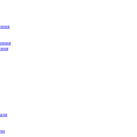
миния
миния
иния
али
али