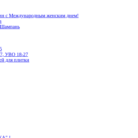
ин с Международным женским днем!
в
е Шампань
5
7, УВО 18-27
ей для плитки
КА" !