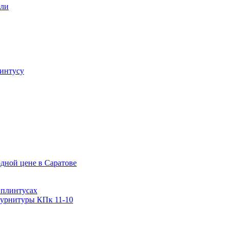
али
интусу
дной цене в Саратове
 плинтусах
фурнитуры КПк 11-10