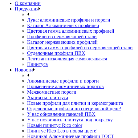
О компании
Продукция
Лука: алюминиевые профили и пороги
Каталог Алюминиевых профилей
Цветовая гамма алюминиевых профилей
Профили из нержавеющей стали
Каталог нержавеющих профилей
Цветовая гамма профилей из нержавеющей стали
Отделочные профили ПВХ
Лента антискользящая самоклеящаяся
Плинтуса
Новости
Алюминиевые профили и пороги
Применение алюминиевых порогов
Межкомнатные пороги
Акция на плинтуса
Новые профили для плитки и керамогранита
Отделочные профили по специальной цене!
У нас обновление панелей ПВХ
У нас появились плинтуса под покраску
Новый плинтус Rico color
Плинтус Rico Leo в новом цвете!
Новинка! Алюминиевые профили ГОСТ