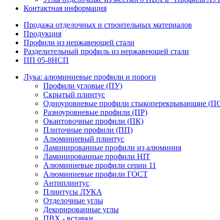
Контактная информация
Продажа отделочных и строительных материалов
Продукция
Профили из нержавеющей стали
Разделительный профиль из нержавеющей стали
ПП 05-8НСП
Лука: алюминиевые профили и пороги
Профили угловые (ПУ)
Скрытый плинтус
Одноуровневые профили стыкоперекрывающие (П
Разноуровневые профили (ПР)
Окантовочные профили (ПК)
Плиточные профили (ПП)
Алюминиевый плинтус
Ламинированные профили из алюминия
Ламинированные профили HIT
Алюминиевые профили серии 11
Алюминиевые профили ГОСТ
Антиплинтус
Плинтусы ЛУКА
Отделочные углы
Декорированные углы
ПВХ - вставки