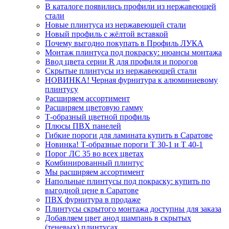
В каталоге появились профили из нержавеющей
стали
Новые плинтуса из нержавеющей стали
Новый профиль с жёлтой вставкой
Почему выгодно покупать в Профиль ЛУКА
Монтаж плинтуса под покраску: нюансы монтажа
Ввод цвета серии R для профиля и порогов
Скрытые плинтусы из нержавеющей стали
НОВИНКА! Черная фурнитура к алюминиевому
плинтусу
Расширяем ассортимент
Расширяем цветовую гамму
Т-образный цветной профиль
Плюсы ПВХ панелей
Гибкие пороги для ламината купить в Саратове
Новинка! Т-образные пороги Т 30-1 и Т 40-1
Порог ЛС 35 во всех цветах
Комбинированный плинтус
Мы расширяем ассортимент
Напольные плинтусы под покраску: купить по
выгодной цене в Саратове
ПВХ фурнитура в продаже
Плинтусы скрытого монтажа доступны для заказа
Добавляем цвет анод шампань в скрытых
(теневых) плинтусах