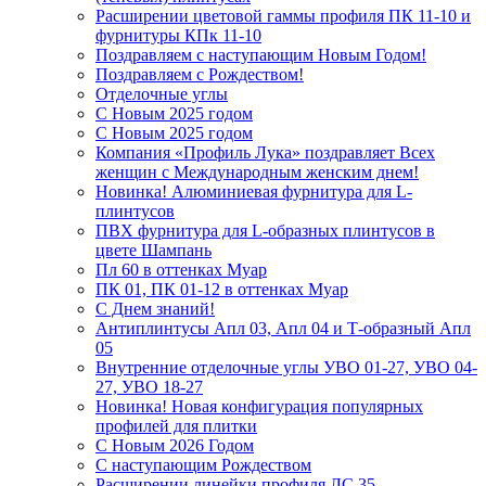
Расширении цветовой гаммы профиля ПК 11-10 и
фурнитуры КПк 11-10
Поздравляем с наступающим Новым Годом!
Поздравляем с Рождеством!
Отделочные углы
С Новым 2025 годом
С Новым 2025 годом
Компания «Профиль Лука» поздравляет Всех
женщин с Международным женским днем!
Новинка! Алюминиевая фурнитура для L-
плинтусов
ПВХ фурнитура для L-образных плинтусов в
цвете Шампань
Пл 60 в оттенках Муар
ПК 01, ПК 01-12 в оттенках Муар
С Днем знаний!
Антиплинтусы Апл 03, Апл 04 и Т-образный Апл
05
Внутренние отделочные углы УВО 01-27, УВО 04-
27, УВО 18-27
Новинка! Новая конфигурация популярных
профилей для плитки
С Новым 2026 Годом
С наступающим Рождеством
Расширении линейки профиля ЛС 35