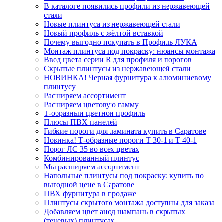
В каталоге появились профили из нержавеющей
стали
Новые плинтуса из нержавеющей стали
Новый профиль с жёлтой вставкой
Почему выгодно покупать в Профиль ЛУКА
Монтаж плинтуса под покраску: нюансы монтажа
Ввод цвета серии R для профиля и порогов
Скрытые плинтусы из нержавеющей стали
НОВИНКА! Черная фурнитура к алюминиевому
плинтусу
Расширяем ассортимент
Расширяем цветовую гамму
Т-образный цветной профиль
Плюсы ПВХ панелей
Гибкие пороги для ламината купить в Саратове
Новинка! Т-образные пороги Т 30-1 и Т 40-1
Порог ЛС 35 во всех цветах
Комбинированный плинтус
Мы расширяем ассортимент
Напольные плинтусы под покраску: купить по
выгодной цене в Саратове
ПВХ фурнитура в продаже
Плинтусы скрытого монтажа доступны для заказа
Добавляем цвет анод шампань в скрытых
(теневых) плинтусах