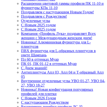
Расширении цветовой гаммы профиля ПК 11-10 и
фурнитуры КПк 11-10
Поздравляем с наступающим Новым Годом!
Поздравляем с Рождеством!
Отделочные углы
С Новым 2025 годом
С Новым 2025 годом
Компания «Профиль Лука» поздравляет Всех
женщин с Международным женским днем!
Новинка! Алюминиевая фурнитура для L-
плинтусов
ПВХ фурнитура для L-образных плинтусов в
цвете Шампань
Пл 60 в оттенках Муар
ПК 01, ПК 01-12 в оттенках Муар
С Днем знаний!
Антиплинтусы Апл 03, Апл 04 и Т-образный Апл
05
Внутренние отделочные углы УВО 01-27, УВО 04-
27, УВО 18-27
Новинка! Новая конфигурация популярных
профилей для плитки
С Новым 2026 Годом
С наступающим Рождеством
Расширении линейки профиля ЛС 35