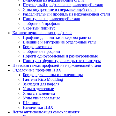
L-профиль из нержавеющей стали
Переходный профиль из нержавеющей стали
Углы внутренние из нержавеющей стали
Разделительный профиль из нержавеющей стали
Плинтус из нержавеющей стали
Т-образный профиль
Скрытый плинтус
Каталог нержавеющих профилей
Профили для плитки и керамогранита
Внешние и внутренние отделочные углы
Бордюр-вставки
Т-образные профили
Пороги одноуровневые и разноуровневые
Плинтусы, фурнитура и скрытые плинтусы
Цветовая гамма профилей из нержавеющей стали
Отделочные профили ПВХ
Бордюр для ванны и столешницы
Галтели Rico Moulding
Закладки для кафеля
Углы отделочные
Углы с тиснением
Углы универсальные
Штапики
Наличники ПВХ
Лента антискользящая самоклеящаяся