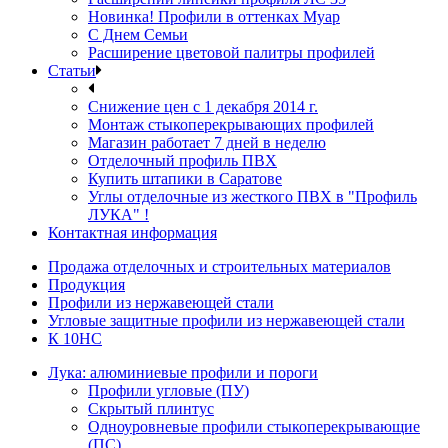
Новинка! Профили в оттенках Муар
С Днем Семьи
Расширение цветовой палитры профилей
Статьи
Снижение цен с 1 декабря 2014 г.
Монтаж стыкоперекрывающих профилей
Магазин работает 7 дней в неделю
Отделочный профиль ПВХ
Купить штапики в Саратове
Углы отделочные из жесткого ПВХ в "Профиль
ЛУКА" !
Контактная информация
Продажа отделочных и строительных материалов
Продукция
Профили из нержавеющей стали
Угловые защитные профили из нержавеющей стали
К 10НС
Лука: алюминиевые профили и пороги
Профили угловые (ПУ)
Скрытый плинтус
Одноуровневые профили стыкоперекрывающие
(ПС)