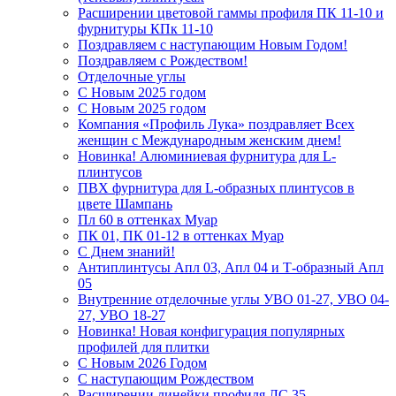
Расширении цветовой гаммы профиля ПК 11-10 и
фурнитуры КПк 11-10
Поздравляем с наступающим Новым Годом!
Поздравляем с Рождеством!
Отделочные углы
С Новым 2025 годом
С Новым 2025 годом
Компания «Профиль Лука» поздравляет Всех
женщин с Международным женским днем!
Новинка! Алюминиевая фурнитура для L-
плинтусов
ПВХ фурнитура для L-образных плинтусов в
цвете Шампань
Пл 60 в оттенках Муар
ПК 01, ПК 01-12 в оттенках Муар
С Днем знаний!
Антиплинтусы Апл 03, Апл 04 и Т-образный Апл
05
Внутренние отделочные углы УВО 01-27, УВО 04-
27, УВО 18-27
Новинка! Новая конфигурация популярных
профилей для плитки
С Новым 2026 Годом
С наступающим Рождеством
Расширении линейки профиля ЛС 35