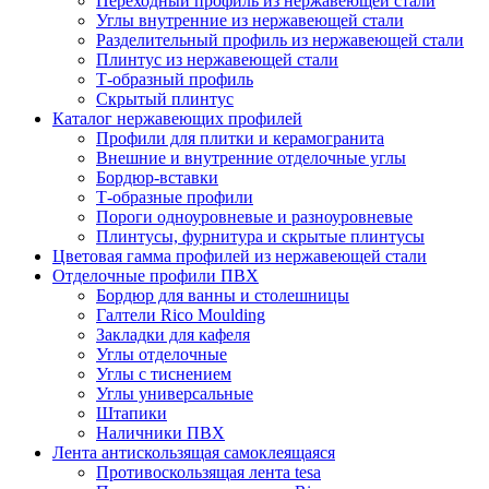
Переходный профиль из нержавеющей стали
Углы внутренние из нержавеющей стали
Разделительный профиль из нержавеющей стали
Плинтус из нержавеющей стали
Т-образный профиль
Скрытый плинтус
Каталог нержавеющих профилей
Профили для плитки и керамогранита
Внешние и внутренние отделочные углы
Бордюр-вставки
Т-образные профили
Пороги одноуровневые и разноуровневые
Плинтусы, фурнитура и скрытые плинтусы
Цветовая гамма профилей из нержавеющей стали
Отделочные профили ПВХ
Бордюр для ванны и столешницы
Галтели Rico Moulding
Закладки для кафеля
Углы отделочные
Углы с тиснением
Углы универсальные
Штапики
Наличники ПВХ
Лента антискользящая самоклеящаяся
Противоскользящая лента tesa