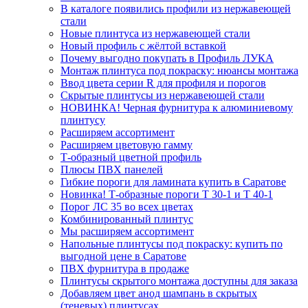
В каталоге появились профили из нержавеющей
стали
Новые плинтуса из нержавеющей стали
Новый профиль с жёлтой вставкой
Почему выгодно покупать в Профиль ЛУКА
Монтаж плинтуса под покраску: нюансы монтажа
Ввод цвета серии R для профиля и порогов
Скрытые плинтусы из нержавеющей стали
НОВИНКА! Черная фурнитура к алюминиевому
плинтусу
Расширяем ассортимент
Расширяем цветовую гамму
Т-образный цветной профиль
Плюсы ПВХ панелей
Гибкие пороги для ламината купить в Саратове
Новинка! Т-образные пороги Т 30-1 и Т 40-1
Порог ЛС 35 во всех цветах
Комбинированный плинтус
Мы расширяем ассортимент
Напольные плинтусы под покраску: купить по
выгодной цене в Саратове
ПВХ фурнитура в продаже
Плинтусы скрытого монтажа доступны для заказа
Добавляем цвет анод шампань в скрытых
(теневых) плинтусах