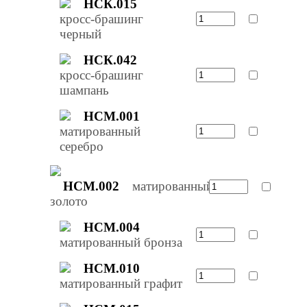
НСК.015
кросс-брашинг
черный
НСК.042
кросс-брашинг
шампань
НСМ.001
матированный
серебро
НСМ.002
матированный
золото
НСМ.004
матированный бронза
НСМ.010
матированный графит