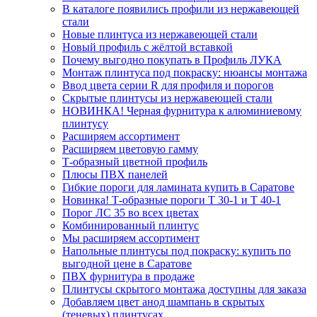
В каталоге появились профили из нержавеющей
стали
Новые плинтуса из нержавеющей стали
Новый профиль с жёлтой вставкой
Почему выгодно покупать в Профиль ЛУКА
Монтаж плинтуса под покраску: нюансы монтажа
Ввод цвета серии R для профиля и порогов
Скрытые плинтусы из нержавеющей стали
НОВИНКА! Черная фурнитура к алюминиевому
плинтусу
Расширяем ассортимент
Расширяем цветовую гамму
Т-образный цветной профиль
Плюсы ПВХ панелей
Гибкие пороги для ламината купить в Саратове
Новинка! Т-образные пороги Т 30-1 и Т 40-1
Порог ЛС 35 во всех цветах
Комбинированный плинтус
Мы расширяем ассортимент
Напольные плинтусы под покраску: купить по
выгодной цене в Саратове
ПВХ фурнитура в продаже
Плинтусы скрытого монтажа доступны для заказа
Добавляем цвет анод шампань в скрытых
(теневых) плинтусах