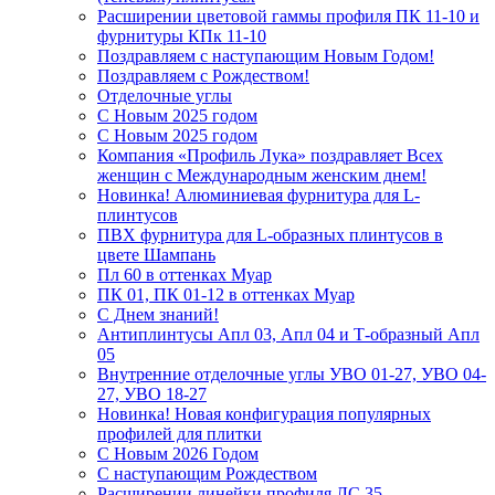
Расширении цветовой гаммы профиля ПК 11-10 и
фурнитуры КПк 11-10
Поздравляем с наступающим Новым Годом!
Поздравляем с Рождеством!
Отделочные углы
С Новым 2025 годом
С Новым 2025 годом
Компания «Профиль Лука» поздравляет Всех
женщин с Международным женским днем!
Новинка! Алюминиевая фурнитура для L-
плинтусов
ПВХ фурнитура для L-образных плинтусов в
цвете Шампань
Пл 60 в оттенках Муар
ПК 01, ПК 01-12 в оттенках Муар
С Днем знаний!
Антиплинтусы Апл 03, Апл 04 и Т-образный Апл
05
Внутренние отделочные углы УВО 01-27, УВО 04-
27, УВО 18-27
Новинка! Новая конфигурация популярных
профилей для плитки
С Новым 2026 Годом
С наступающим Рождеством
Расширении линейки профиля ЛС 35