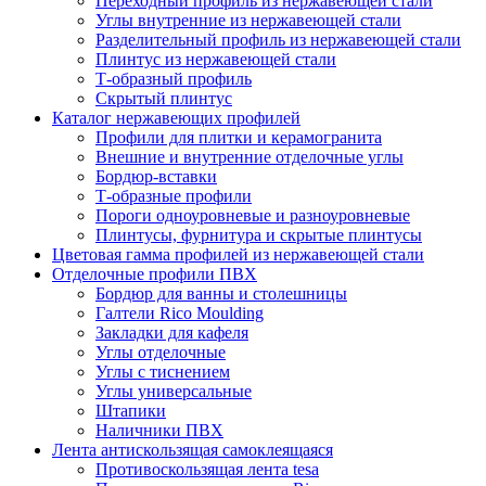
Переходный профиль из нержавеющей стали
Углы внутренние из нержавеющей стали
Разделительный профиль из нержавеющей стали
Плинтус из нержавеющей стали
Т-образный профиль
Скрытый плинтус
Каталог нержавеющих профилей
Профили для плитки и керамогранита
Внешние и внутренние отделочные углы
Бордюр-вставки
Т-образные профили
Пороги одноуровневые и разноуровневые
Плинтусы, фурнитура и скрытые плинтусы
Цветовая гамма профилей из нержавеющей стали
Отделочные профили ПВХ
Бордюр для ванны и столешницы
Галтели Rico Moulding
Закладки для кафеля
Углы отделочные
Углы с тиснением
Углы универсальные
Штапики
Наличники ПВХ
Лента антискользящая самоклеящаяся
Противоскользящая лента tesa