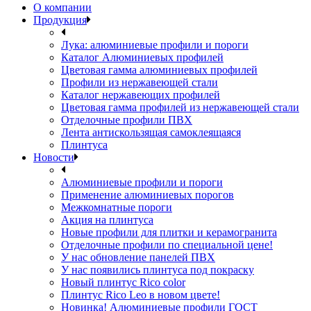
О компании
Продукция
Лука: алюминиевые профили и пороги
Каталог Алюминиевых профилей
Цветовая гамма алюминиевых профилей
Профили из нержавеющей стали
Каталог нержавеющих профилей
Цветовая гамма профилей из нержавеющей стали
Отделочные профили ПВХ
Лента антискользящая самоклеящаяся
Плинтуса
Новости
Алюминиевые профили и пороги
Применение алюминиевых порогов
Межкомнатные пороги
Акция на плинтуса
Новые профили для плитки и керамогранита
Отделочные профили по специальной цене!
У нас обновление панелей ПВХ
У нас появились плинтуса под покраску
Новый плинтус Rico color
Плинтус Rico Leo в новом цвете!
Новинка! Алюминиевые профили ГОСТ