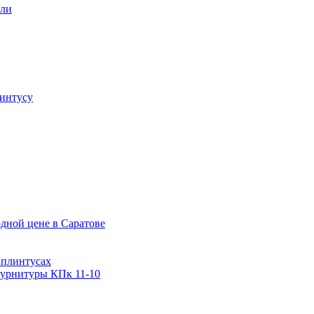
али
интусу
дной цене в Саратове
 плинтусах
фурнитуры КПк 11-10