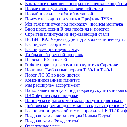
В каталоге появились профили из нержавеющей ст
Новые плинтуса из нержавеющей стали
Новый профиль с жёлтой вставкой
Почему выгодно покупать в Профиль ЛУКА
Монтаж плинтуса под покраску: нюансы монтажа
Ввод цвета серии R для профиля и порогов
Скрытые плинтусы из нержавеющей стали
НОВИНКА! Черная фурнитура к алюминиевому пл
Расширяем ассортимент
Расширяем цветовую гамму
Т-образный цветной профиль
Плюсы ПВХ панелей
Гибкие пороги для ламината купить в Саратове
Новинка! Т-образные пороги Т 30-1 и Т 40-1
Порог ЛС 35 во всех цветах
Комбинированный плинтус
Мы расширяем ассортимент
Напольные плинтусы под покраску: купить по выго
ПВХ фурнитура в продаже
Плинтусы скрытого монтажа доступны для заказа
Добавляем цвет анод шампань в скрытых (теневых)
Расширении цветовой гаммы профиля ПК 11-10 и 
Поздравляем с наступающим Новым Годом!
Поздравляем с Рождеством!
Отделочные углы