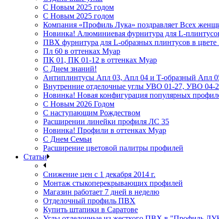
С Новым 2025 годом
С Новым 2025 годом
Компания «Профиль Лука» поздравляет Всех женщ
Новинка! Алюминиевая фурнитура для L-плинтусо
ПВХ фурнитура для L-образных плинтусов в цвет
Пл 60 в оттенках Муар
ПК 01, ПК 01-12 в оттенках Муар
С Днем знаний!
Антиплинтусы Апл 03, Апл 04 и Т-образный Апл 0
Внутренние отделочные углы УВО 01-27, УВО 04-2
Новинка! Новая конфигурация популярных профил
С Новым 2026 Годом
С наступающим Рождеством
Расширении линейки профиля ЛС 35
Новинка! Профили в оттенках Муар
С Днем Семьи
Расширение цветовой палитры профилей
Статьи
Снижение цен с 1 декабря 2014 г.
Монтаж стыкоперекрывающих профилей
Магазин работает 7 дней в неделю
Отделочный профиль ПВХ
Купить штапики в Саратове
Углы отделочные из жесткого ПВХ в "Профиль ЛУ