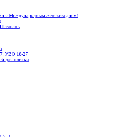
ин с Международным женским днем!
в
е Шампань
5
7, УВО 18-27
ей для плитки
КА" !