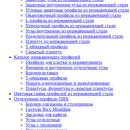
Защитные внутренние углы из нержавеющей стали
Угловые защитные профили из нержавеющей стали
Окантовочный профиль из нержавеющей стали
L-профиль из нержавеющей стали
Переходный профиль из нержавеющей стали
Углы внутренние из нержавеющей стали
Разделительный профиль из нержавеющей стали
Плинтус из нержавеющей стали
Т-образный профиль
Скрытый плинтус
Каталог нержавеющих профилей
Профили для плитки и керамогранита
Внешние и внутренние отделочные углы
Бордюр-вставки
Т-образные профили
Пороги одноуровневые и разноуровневые
Плинтусы, фурнитура и скрытые плинтусы
Цветовая гамма профилей из нержавеющей стали
Отделочные профили ПВХ
Бордюр для ванны и столешницы
Галтели Rico Moulding
Закладки для кафеля
Углы отделочные
Углы с тиснением