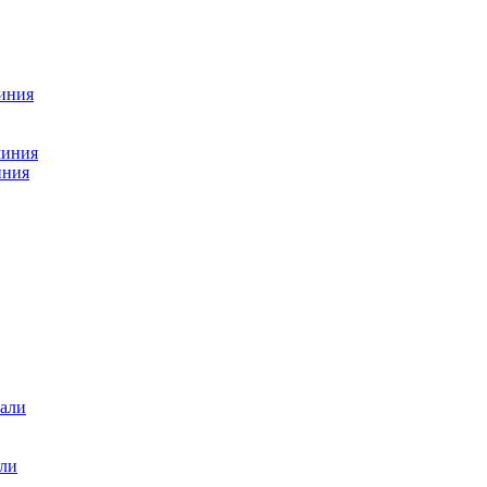
миния
миния
иния
али
али