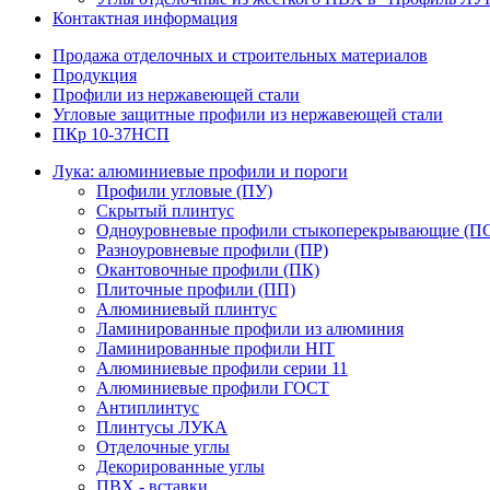
Контактная информация
Продажа отделочных и строительных материалов
Продукция
Профили из нержавеющей стали
Угловые защитные профили из нержавеющей стали
ПКр 10-37НСП
Лука: алюминиевые профили и пороги
Профили угловые (ПУ)
Скрытый плинтус
Одноуровневые профили стыкоперекрывающие (П
Разноуровневые профили (ПР)
Окантовочные профили (ПК)
Плиточные профили (ПП)
Алюминиевый плинтус
Ламинированные профили из алюминия
Ламинированные профили HIT
Алюминиевые профили серии 11
Алюминиевые профили ГОСТ
Антиплинтус
Плинтусы ЛУКА
Отделочные углы
Декорированные углы
ПВХ - вставки