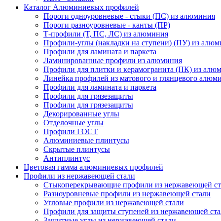
Каталог Алюминиевых профилей
Пороги одноуровневые - стыки (ПС) из алюминия
Пороги разноуровневые - канты (ПР)
Т-профили (Т, ПС, ЛС) из алюминия
Профили-углы (накладки на ступени) (ПУ) из алю
Профили для ламината и паркета
Ламинированные профили из алюминия
Профили для плитки и керамогранита (ПК) из алю
Линейка профилей из матового и глянцевого алюм
Профили для ламината и паркета
Профили для грязезащиты
Профили для грязезащиты
Декорированные углы
Отделочные углы
Профили ГОСТ
Алюминиевые плинтусы
Скрытые плинтусы
Антиплинтус
Цветовая гамма алюминиевых профилей
Профили из нержавеющей стали
Стыкоперекрывающие профили из нержавеющей ст
Разноуровневые профили из нержавеющей стали
Угловые профили из нержавеющей стали
Профили для защиты ступеней из нержавеющей ст
Защитные углы из нержавеющей стали