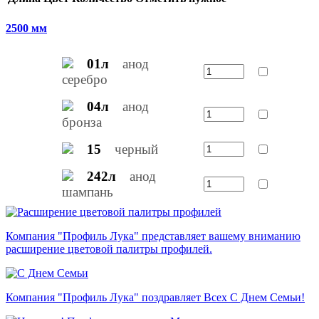
2500 мм
01л
анод
серебро
04л
анод
бронза
15
черный
242л
анод
шампань
Компания "Профиль Лука" представляет вашему вниманию
расширение цветовой палитры профилей.
Компания "Профиль Лука" поздравляет Всех С Днем Семьи!