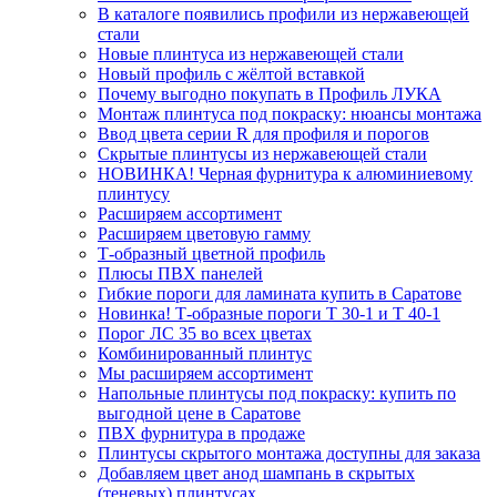
В каталоге появились профили из нержавеющей
стали
Новые плинтуса из нержавеющей стали
Новый профиль с жёлтой вставкой
Почему выгодно покупать в Профиль ЛУКА
Монтаж плинтуса под покраску: нюансы монтажа
Ввод цвета серии R для профиля и порогов
Скрытые плинтусы из нержавеющей стали
НОВИНКА! Черная фурнитура к алюминиевому
плинтусу
Расширяем ассортимент
Расширяем цветовую гамму
Т-образный цветной профиль
Плюсы ПВХ панелей
Гибкие пороги для ламината купить в Саратове
Новинка! Т-образные пороги Т 30-1 и Т 40-1
Порог ЛС 35 во всех цветах
Комбинированный плинтус
Мы расширяем ассортимент
Напольные плинтусы под покраску: купить по
выгодной цене в Саратове
ПВХ фурнитура в продаже
Плинтусы скрытого монтажа доступны для заказа
Добавляем цвет анод шампань в скрытых
(теневых) плинтусах