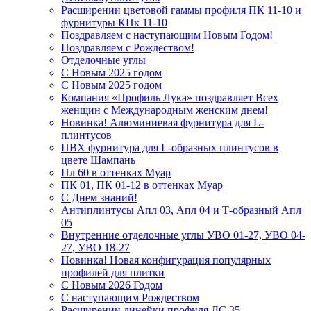
Расширении цветовой гаммы профиля ПК 11-10 и
фурнитуры КПк 11-10
Поздравляем с наступающим Новым Годом!
Поздравляем с Рождеством!
Отделочные углы
С Новым 2025 годом
С Новым 2025 годом
Компания «Профиль Лука» поздравляет Всех
женщин с Международным женским днем!
Новинка! Алюминиевая фурнитура для L-
плинтусов
ПВХ фурнитура для L-образных плинтусов в
цвете Шампань
Пл 60 в оттенках Муар
ПК 01, ПК 01-12 в оттенках Муар
С Днем знаний!
Антиплинтусы Апл 03, Апл 04 и Т-образный Апл
05
Внутренние отделочные углы УВО 01-27, УВО 04-
27, УВО 18-27
Новинка! Новая конфигурация популярных
профилей для плитки
С Новым 2026 Годом
С наступающим Рождеством
Расширении линейки профиля ЛС 35