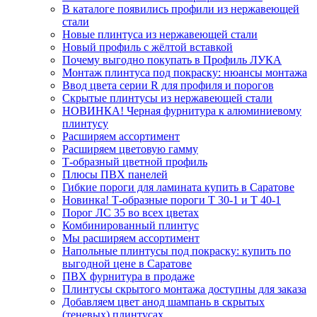
В каталоге появились профили из нержавеющей
стали
Новые плинтуса из нержавеющей стали
Новый профиль с жёлтой вставкой
Почему выгодно покупать в Профиль ЛУКА
Монтаж плинтуса под покраску: нюансы монтажа
Ввод цвета серии R для профиля и порогов
Скрытые плинтусы из нержавеющей стали
НОВИНКА! Черная фурнитура к алюминиевому
плинтусу
Расширяем ассортимент
Расширяем цветовую гамму
Т-образный цветной профиль
Плюсы ПВХ панелей
Гибкие пороги для ламината купить в Саратове
Новинка! Т-образные пороги Т 30-1 и Т 40-1
Порог ЛС 35 во всех цветах
Комбинированный плинтус
Мы расширяем ассортимент
Напольные плинтусы под покраску: купить по
выгодной цене в Саратове
ПВХ фурнитура в продаже
Плинтусы скрытого монтажа доступны для заказа
Добавляем цвет анод шампань в скрытых
(теневых) плинтусах