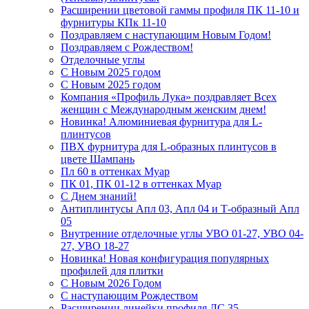
Расширении цветовой гаммы профиля ПК 11-10 и
фурнитуры КПк 11-10
Поздравляем с наступающим Новым Годом!
Поздравляем с Рождеством!
Отделочные углы
С Новым 2025 годом
С Новым 2025 годом
Компания «Профиль Лука» поздравляет Всех
женщин с Международным женским днем!
Новинка! Алюминиевая фурнитура для L-
плинтусов
ПВХ фурнитура для L-образных плинтусов в
цвете Шампань
Пл 60 в оттенках Муар
ПК 01, ПК 01-12 в оттенках Муар
С Днем знаний!
Антиплинтусы Апл 03, Апл 04 и Т-образный Апл
05
Внутренние отделочные углы УВО 01-27, УВО 04-
27, УВО 18-27
Новинка! Новая конфигурация популярных
профилей для плитки
С Новым 2026 Годом
С наступающим Рождеством
Расширении линейки профиля ЛС 35