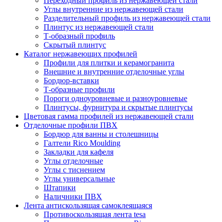
Переходный профиль из нержавеющей стали
Углы внутренние из нержавеющей стали
Разделительный профиль из нержавеющей стали
Плинтус из нержавеющей стали
Т-образный профиль
Скрытый плинтус
Каталог нержавеющих профилей
Профили для плитки и керамогранита
Внешние и внутренние отделочные углы
Бордюр-вставки
Т-образные профили
Пороги одноуровневые и разноуровневые
Плинтусы, фурнитура и скрытые плинтусы
Цветовая гамма профилей из нержавеющей стали
Отделочные профили ПВХ
Бордюр для ванны и столешницы
Галтели Rico Moulding
Закладки для кафеля
Углы отделочные
Углы с тиснением
Углы универсальные
Штапики
Наличники ПВХ
Лента антискользящая самоклеящаяся
Противоскользящая лента tesa