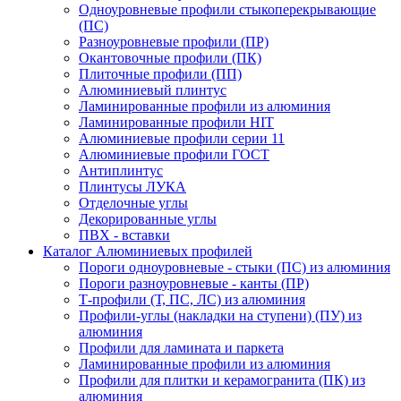
Одноуровневые профили стыкоперекрывающие
(ПС)
Разноуровневые профили (ПР)
Окантовочные профили (ПК)
Плиточные профили (ПП)
Алюминиевый плинтус
Ламинированные профили из алюминия
Ламинированные профили HIT
Алюминиевые профили серии 11
Алюминиевые профили ГОСТ
Антиплинтус
Плинтусы ЛУКА
Отделочные углы
Декорированные углы
ПВХ - вставки
Каталог Алюминиевых профилей
Пороги одноуровневые - стыки (ПС) из алюминия
Пороги разноуровневые - канты (ПР)
Т-профили (Т, ПС, ЛС) из алюминия
Профили-углы (накладки на ступени) (ПУ) из
алюминия
Профили для ламината и паркета
Ламинированные профили из алюминия
Профили для плитки и керамогранита (ПК) из
алюминия