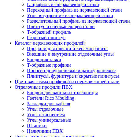
L-профиль из нержавеющей стали
Переходный профиль из нержавеющей стали
Углы внутренние из нержавеющей стали
Разделительный профиль из нержавеющей стали
Плинтус из нержавеющей стали
Т-образный профиль
Скрытый плинтус
Каталог нержавеющих профилей
Профили для плитки и керамогранита
Внешние и внутренние отделочные углы
Бордюр-вставки
Т-образные профили
Пороги одноуровневые и разноуровневые
Плинтусы, фурнитура и скрытые плинтусы
Цветовая гамма профилей из нержавеющей стали
Отделочные профили ПВХ
Бордюр для ванны и столешницы
Галтели Rico Moulding
Закладки для кафеля
Углы отделочные
Углы с тиснением
Углы универсальные
Штапики
Наличники ПВХ
Лента антискользящая самоклеящаяся