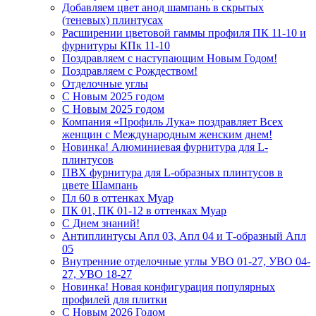
Добавляем цвет анод шампань в скрытых
(теневых) плинтусах
Расширении цветовой гаммы профиля ПК 11-10 и
фурнитуры КПк 11-10
Поздравляем с наступающим Новым Годом!
Поздравляем с Рождеством!
Отделочные углы
С Новым 2025 годом
С Новым 2025 годом
Компания «Профиль Лука» поздравляет Всех
женщин с Международным женским днем!
Новинка! Алюминиевая фурнитура для L-
плинтусов
ПВХ фурнитура для L-образных плинтусов в
цвете Шампань
Пл 60 в оттенках Муар
ПК 01, ПК 01-12 в оттенках Муар
С Днем знаний!
Антиплинтусы Апл 03, Апл 04 и Т-образный Апл
05
Внутренние отделочные углы УВО 01-27, УВО 04-
27, УВО 18-27
Новинка! Новая конфигурация популярных
профилей для плитки
С Новым 2026 Годом