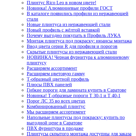
Плинтус Rico Leo в новом цвете!
Новинка! Алюминиевые профили ГОСТ
В каталоге появились профили из нержавеющей
стали
Новые плинтуса из нержавеющей стали
Новый профиль с жёлтой вставкой
Почему выгодно покупать в Профиль ЛУКА
Монтаж плинтуса под покраску: нюансы монтажа
Ввод цвета серии R для профиля и порогов
Скрытые плинтусы из нержавеющей стали
НОВИНКА! Черная фурнитура к алюминиевому
плинтусу
Расширяем ассортимент
Расширяем цветовую гамму
Т-образный цветной профиль
Плюсы ПВХ панелей
Гибкие пороги для ламината купить в Саратове
Новинка! Т-образные пороги Т 30-1 и Т 40-1
Порог ЛС 35 во всех цветах
Комбинированный плинтус
Мы расширяем ассортимент
Напольные плинтусы под покраску: купить по
выгодной цене в Саратове
ПВХ фурнитура в продаже
Плинтусы скрытого монтажа доступны для заказа