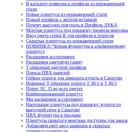
В каталоге появились профили из нержавеющей
стали
Новые плинтуса из нержавеющей стали
Новый профиль с жёлтой вставкой
Почему выгодно покупать в Профиль ЛУКА
Монтаж плинтуса под покраску: нюансы монтажа
Ввод цвета серии R для профиля и порогов
Скрытые плинтусы из нержавеющей стали
НОВИНКА! Черная фурнитура к алюминиевому
плинтусу
Расширяем ассортимент
Расширяем цветовую гамму
Т-образный цветной профиль
Плюсы ПВХ панелей
Гибкие пороги для ламината купить в Саратове
Новинка! Т-образные пороги Т 30-1 и Т 40-1
Порог ЛС 35 во всех цветах
Комбинированный плинтус
Мы расширяем ассортимент
Напольные плинтусы под покраску: купить по
выгодной цене в Саратове
ПВХ фурнитура в продаже
Плинтусы скрытого монтажа доступны для заказа
Добавляем цвет анод шампань в скрытых
(теневых) плинтусах