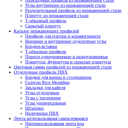
Переходный профиль из нержавеющей стали
Углы внутренние из нержавеющей стали
Разделительный профиль из нержавеющей стали
Плинтус из нержавеющей стали
Т-образный профиль
Скрытый плинтус
Каталог нержавеющих профилей
Профили для плитки и керамогранита
Внешние и внутренние отделочные углы
Бордюр-вставки
Т-образные профили
Пороги одноуровневые и разноуровневые
Плинтусы, фурнитура и скрытые плинтусы
Цветовая гамма профилей из нержавеющей стали
Отделочные профили ПВХ
Бордюр для ванны и столешницы
Галтели Rico Moulding
Закладки для кафеля
Углы отделочные
Углы с тиснением
Углы универсальные
Штапики
Наличники ПВХ
Лента антискользящая самоклеящаяся
Противоскользящая лента tesa