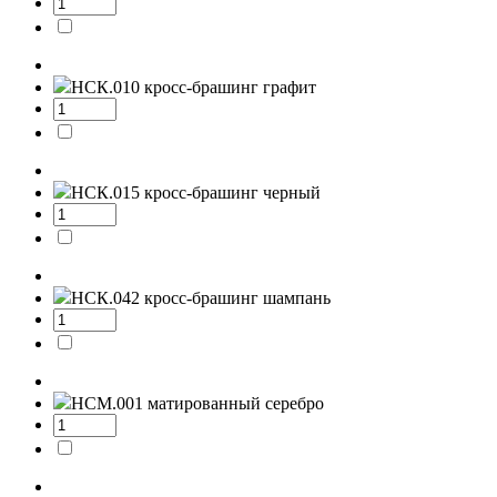
НСК.010
кросс-брашинг графит
НСК.015
кросс-брашинг черный
НСК.042
кросс-брашинг шампань
НСМ.001
матированный серебро