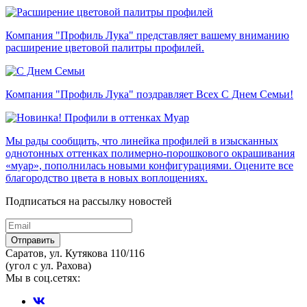
Компания "Профиль Лука" представляет вашему вниманию
расширение цветовой палитры профилей.
Компания "Профиль Лука" поздравляет Всех С Днем Семьи!
Мы рады сообщить, что линейка профилей в изысканных
однотонных оттенках полимерно-порошкового окрашивания
«муар», пополнилась новыми конфигурациями. Оцените все
благородство цвета в новых воплощениях.
Подписаться на рассылку новостей
Отправить
Саратов, ул. Кутякова 110/116
(угол с ул. Рахова)
Мы в соц.сетях: