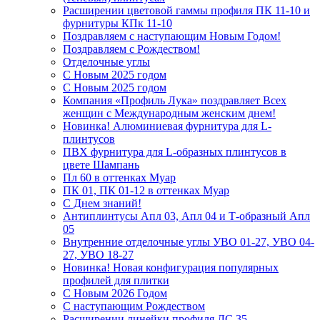
Расширении цветовой гаммы профиля ПК 11-10 и
фурнитуры КПк 11-10
Поздравляем с наступающим Новым Годом!
Поздравляем с Рождеством!
Отделочные углы
С Новым 2025 годом
С Новым 2025 годом
Компания «Профиль Лука» поздравляет Всех
женщин с Международным женским днем!
Новинка! Алюминиевая фурнитура для L-
плинтусов
ПВХ фурнитура для L-образных плинтусов в
цвете Шампань
Пл 60 в оттенках Муар
ПК 01, ПК 01-12 в оттенках Муар
С Днем знаний!
Антиплинтусы Апл 03, Апл 04 и Т-образный Апл
05
Внутренние отделочные углы УВО 01-27, УВО 04-
27, УВО 18-27
Новинка! Новая конфигурация популярных
профилей для плитки
С Новым 2026 Годом
С наступающим Рождеством
Расширении линейки профиля ЛС 35