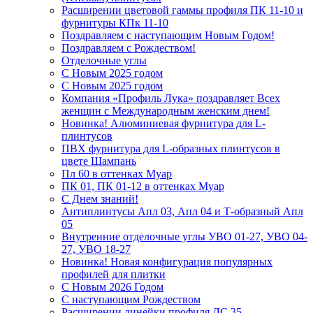
Расширении цветовой гаммы профиля ПК 11-10 и
фурнитуры КПк 11-10
Поздравляем с наступающим Новым Годом!
Поздравляем с Рождеством!
Отделочные углы
С Новым 2025 годом
С Новым 2025 годом
Компания «Профиль Лука» поздравляет Всех
женщин с Международным женским днем!
Новинка! Алюминиевая фурнитура для L-
плинтусов
ПВХ фурнитура для L-образных плинтусов в
цвете Шампань
Пл 60 в оттенках Муар
ПК 01, ПК 01-12 в оттенках Муар
С Днем знаний!
Антиплинтусы Апл 03, Апл 04 и Т-образный Апл
05
Внутренние отделочные углы УВО 01-27, УВО 04-
27, УВО 18-27
Новинка! Новая конфигурация популярных
профилей для плитки
С Новым 2026 Годом
С наступающим Рождеством
Расширении линейки профиля ЛС 35