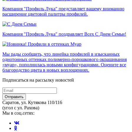
Компания "Профиль Лука" представляет вашему вниманию
расширение цветовой палитры профилей.
Компания "Профиль Лука" поздравляет Всех С Днем Семьи!
Мы рады сообщить, что линейка профилей в изысканных
однотонных оттенках полимерно-порошкового окрашивания
«муар», пополнилась новыми конфигурациями. Оцените все
благородство цвета в новых воплощениях.
Подписаться на рассылку новостей
Отправить
Саратов, ул. Кутякова 110/116
(угол с ул. Рахова)
Мы в соц.сетях: