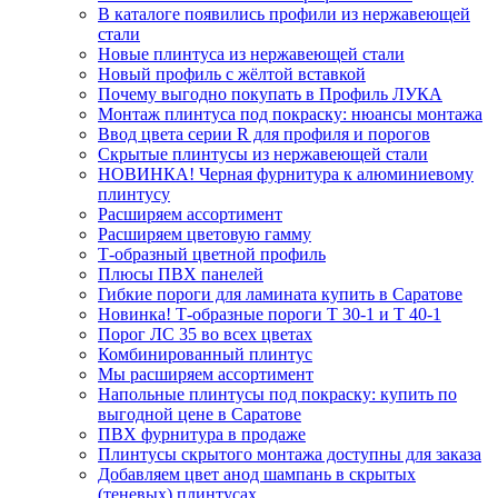
В каталоге появились профили из нержавеющей
стали
Новые плинтуса из нержавеющей стали
Новый профиль с жёлтой вставкой
Почему выгодно покупать в Профиль ЛУКА
Монтаж плинтуса под покраску: нюансы монтажа
Ввод цвета серии R для профиля и порогов
Скрытые плинтусы из нержавеющей стали
НОВИНКА! Черная фурнитура к алюминиевому
плинтусу
Расширяем ассортимент
Расширяем цветовую гамму
Т-образный цветной профиль
Плюсы ПВХ панелей
Гибкие пороги для ламината купить в Саратове
Новинка! Т-образные пороги Т 30-1 и Т 40-1
Порог ЛС 35 во всех цветах
Комбинированный плинтус
Мы расширяем ассортимент
Напольные плинтусы под покраску: купить по
выгодной цене в Саратове
ПВХ фурнитура в продаже
Плинтусы скрытого монтажа доступны для заказа
Добавляем цвет анод шампань в скрытых
(теневых) плинтусах