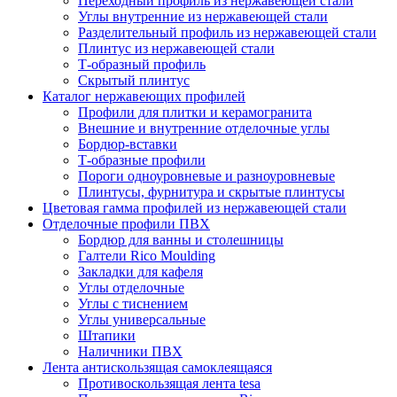
Переходный профиль из нержавеющей стали
Углы внутренние из нержавеющей стали
Разделительный профиль из нержавеющей стали
Плинтус из нержавеющей стали
Т-образный профиль
Скрытый плинтус
Каталог нержавеющих профилей
Профили для плитки и керамогранита
Внешние и внутренние отделочные углы
Бордюр-вставки
Т-образные профили
Пороги одноуровневые и разноуровневые
Плинтусы, фурнитура и скрытые плинтусы
Цветовая гамма профилей из нержавеющей стали
Отделочные профили ПВХ
Бордюр для ванны и столешницы
Галтели Rico Moulding
Закладки для кафеля
Углы отделочные
Углы с тиснением
Углы универсальные
Штапики
Наличники ПВХ
Лента антискользящая самоклеящаяся
Противоскользящая лента tesa