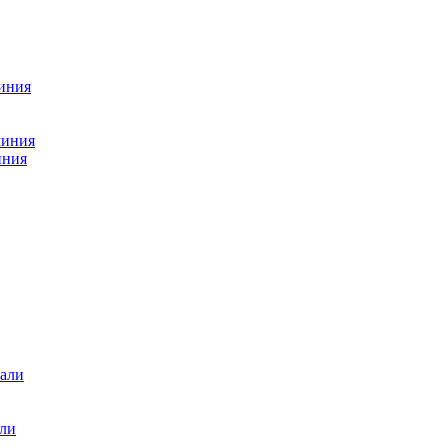
миния
миния
иния
али
али