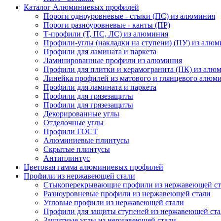
Каталог Алюминиевых профилей
Пороги одноуровневые - стыки (ПС) из алюминия
Пороги разноуровневые - канты (ПР)
Т-профили (Т, ПС, ЛС) из алюминия
Профили-углы (накладки на ступени) (ПУ) из алю
Профили для ламината и паркета
Ламинированные профили из алюминия
Профили для плитки и керамогранита (ПК) из алю
Линейка профилей из матового и глянцевого алюм
Профили для ламината и паркета
Профили для грязезащиты
Профили для грязезащиты
Декорированные углы
Отделочные углы
Профили ГОСТ
Алюминиевые плинтусы
Скрытые плинтусы
Антиплинтус
Цветовая гамма алюминиевых профилей
Профили из нержавеющей стали
Стыкоперекрывающие профили из нержавеющей ст
Разноуровневые профили из нержавеющей стали
Угловые профили из нержавеющей стали
Профили для защиты ступеней из нержавеющей ст
Защитные углы из нержавеющей стали