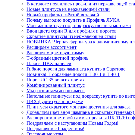
В каталоге появились профили из нержавеющей ст
Новые плинтуса из нержавеющей стали
Новый профиль с жёлтой вставкой
Почему выгодно покупать в Профиль ЛУКА
Монтаж плинтуса под покраску: нюансы монтажа
Ввод цвета серии R для профиля и порогов
Скрытые плинтусы из нержавеющей стали
НОВИНКА! Черная фурнитура к алюминиевому пл
Расширяем ассортимент
Расширяем цветовую гамму
Т-образный цветной профиль
Плюсы ПВХ панелей
Гибкие пороги для ламината купить в Саратове
Новинка! Т-образные пороги Т 30-1 и Т 40-1
Порог ЛС 35 во всех цветах
Комбинированный плинтус
Мы расширяем ассортимент
Напольные плинтусы под покраску: купить по выго
ПВХ фурнитура в продаже
Плинтусы скрытого монтажа доступны для заказа
Добавляем цвет анод шампань в скрытых (теневых)
Расширении цветовой гаммы профиля ПК 11-10 и 
Поздравляем с наступающим Новым Годом!
Поздравляем с Рождеством!
Отделочные углы