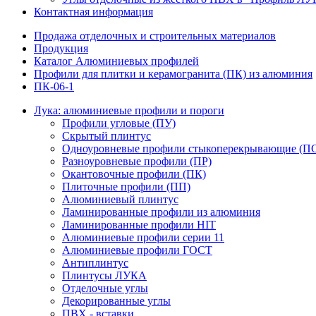
Контактная информация
Продажа отделочных и строительных материалов
Продукция
Каталог Алюминиевых профилей
Профили для плитки и керамогранита (ПК) из алюминия
ПК-06-1
Лука: алюминиевые профили и пороги
Профили угловые (ПУ)
Скрытый плинтус
Одноуровневые профили стыкоперекрывающие (П
Разноуровневые профили (ПР)
Окантовочные профили (ПК)
Плиточные профили (ПП)
Алюминиевый плинтус
Ламинированные профили из алюминия
Ламинированные профили HIT
Алюминиевые профили серии 11
Алюминиевые профили ГОСТ
Антиплинтус
Плинтусы ЛУКА
Отделочные углы
Декорированные углы
ПВХ - вставки