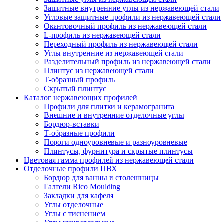
Защитные внутренние углы из нержавеющей стали
Угловые защитные профили из нержавеющей стали
Окантовочный профиль из нержавеющей стали
L-профиль из нержавеющей стали
Переходный профиль из нержавеющей стали
Углы внутренние из нержавеющей стали
Разделительный профиль из нержавеющей стали
Плинтус из нержавеющей стали
Т-образный профиль
Скрытый плинтус
Каталог нержавеющих профилей
Профили для плитки и керамогранита
Внешние и внутренние отделочные углы
Бордюр-вставки
Т-образные профили
Пороги одноуровневые и разноуровневые
Плинтусы, фурнитура и скрытые плинтусы
Цветовая гамма профилей из нержавеющей стали
Отделочные профили ПВХ
Бордюр для ванны и столешницы
Галтели Rico Moulding
Закладки для кафеля
Углы отделочные
Углы с тиснением