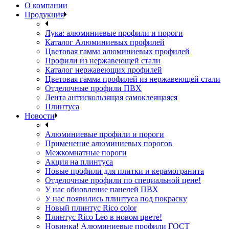
О компании
Продукция
Лука: алюминиевые профили и пороги
Каталог Алюминиевых профилей
Цветовая гамма алюминиевых профилей
Профили из нержавеющей стали
Каталог нержавеющих профилей
Цветовая гамма профилей из нержавеющей стали
Отделочные профили ПВХ
Лента антискользящая самоклеящаяся
Плинтуса
Новости
Алюминиевые профили и пороги
Применение алюминиевых порогов
Межкомнатные пороги
Акция на плинтуса
Новые профили для плитки и керамогранита
Отделочные профили по специальной цене!
У нас обновление панелей ПВХ
У нас появились плинтуса под покраску
Новый плинтус Rico color
Плинтус Rico Leo в новом цвете!
Новинка! Алюминиевые профили ГОСТ