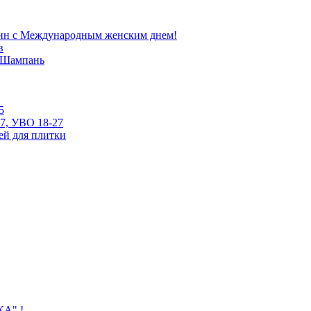
ин с Международным женским днем!
в
е Шампань
5
7, УВО 18-27
ей для плитки
КА" !