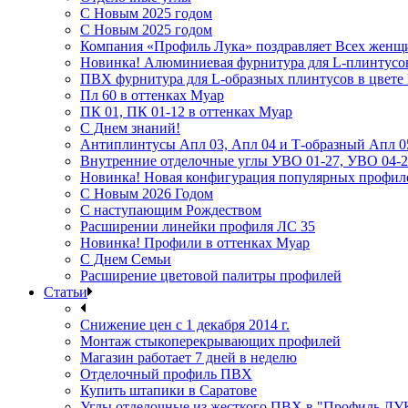
С Новым 2025 годом
С Новым 2025 годом
Компания «Профиль Лука» поздравляет Всех женщ
Новинка! Алюминиевая фурнитура для L-плинтусо
ПВХ фурнитура для L-образных плинтусов в цвет
Пл 60 в оттенках Муар
ПК 01, ПК 01-12 в оттенках Муар
С Днем знаний!
Антиплинтусы Апл 03, Апл 04 и Т-образный Апл 0
Внутренние отделочные углы УВО 01-27, УВО 04-2
Новинка! Новая конфигурация популярных профил
С Новым 2026 Годом
С наступающим Рождеством
Расширении линейки профиля ЛС 35
Новинка! Профили в оттенках Муар
С Днем Семьи
Расширение цветовой палитры профилей
Статьи
Снижение цен с 1 декабря 2014 г.
Монтаж стыкоперекрывающих профилей
Магазин работает 7 дней в неделю
Отделочный профиль ПВХ
Купить штапики в Саратове
Углы отделочные из жесткого ПВХ в "Профиль ЛУ