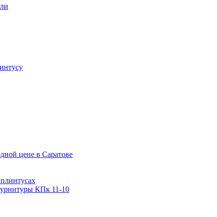
али
интусу
дной цене в Саратове
 плинтусах
фурнитуры КПк 11-10