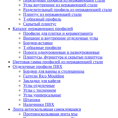
Переходный профиль из нержавеющей стали
Углы внутренние из нержавеющей стали
Разделительный профиль из нержавеющей стали
Плинтус из нержавеющей стали
Т-образный профиль
Скрытый плинтус
Каталог нержавеющих профилей
Профили для плитки и керамогранита
Внешние и внутренние отделочные углы
Бордюр-вставки
Т-образные профили
Пороги одноуровневые и разноуровневые
Плинтусы, фурнитура и скрытые плинтусы
Цветовая гамма профилей из нержавеющей стали
Отделочные профили ПВХ
Бордюр для ванны и столешницы
Галтели Rico Moulding
Закладки для кафеля
Углы отделочные
Углы с тиснением
Углы универсальные
Штапики
Наличники ПВХ
Лента антискользящая самоклеящаяся
Противоскользящая лента tesa