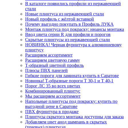
В каталоге появились профили из нержавеющей
стали
Новые плинтуса из нержавеющей стали
Новый профиль с жёлтой вставкой
Почему выгодно покупать в Профиль ЛУКА
Монтаж плинтуса под покраску: нюансы монтажа
Ввод цвета серии R для профиля и порогов
Скрытые плинтусы из нержавеющей стали
НОВИНКА! Черная фурнитура к алюминиевому
плинтусу
Расширяем ассортимент
Расширяем цветовую гамму
Т-образный цветной профиль
Плюсы ПВХ панелей
Гибкие пороги для ламината купить в Саратове
Новинка! Т-образные пороги Т 30-1 и Т 40-1
Порог ЛС 35 во всех цветах
Комбинированный плинтус
Мы расширяем ассортимент
Напольные плинтусы под покраску: купить по
выгодной цене в Саратове
ПВХ фурнитура в продаже
Плинтусы скрытого монтажа доступны для заказа
Добавляем цвет анод шампань в скрытых
(теневых) плинтусах