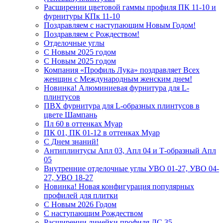
Расширении цветовой гаммы профиля ПК 11-10 и
фурнитуры КПк 11-10
Поздравляем с наступающим Новым Годом!
Поздравляем с Рождеством!
Отделочные углы
С Новым 2025 годом
С Новым 2025 годом
Компания «Профиль Лука» поздравляет Всех
женщин с Международным женским днем!
Новинка! Алюминиевая фурнитура для L-
плинтусов
ПВХ фурнитура для L-образных плинтусов в
цвете Шампань
Пл 60 в оттенках Муар
ПК 01, ПК 01-12 в оттенках Муар
С Днем знаний!
Антиплинтусы Апл 03, Апл 04 и Т-образный Апл
05
Внутренние отделочные углы УВО 01-27, УВО 04-
27, УВО 18-27
Новинка! Новая конфигурация популярных
профилей для плитки
С Новым 2026 Годом
С наступающим Рождеством
Расширении линейки профиля ЛС 35