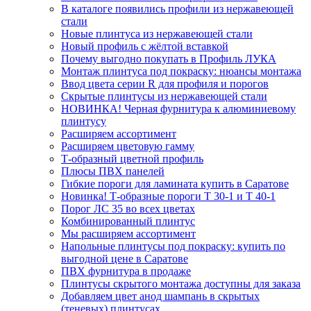
В каталоге появились профили из нержавеющей
стали
Новые плинтуса из нержавеющей стали
Новый профиль с жёлтой вставкой
Почему выгодно покупать в Профиль ЛУКА
Монтаж плинтуса под покраску: нюансы монтажа
Ввод цвета серии R для профиля и порогов
Скрытые плинтусы из нержавеющей стали
НОВИНКА! Черная фурнитура к алюминиевому
плинтусу
Расширяем ассортимент
Расширяем цветовую гамму
Т-образный цветной профиль
Плюсы ПВХ панелей
Гибкие пороги для ламината купить в Саратове
Новинка! Т-образные пороги Т 30-1 и Т 40-1
Порог ЛС 35 во всех цветах
Комбинированный плинтус
Мы расширяем ассортимент
Напольные плинтусы под покраску: купить по
выгодной цене в Саратове
ПВХ фурнитура в продаже
Плинтусы скрытого монтажа доступны для заказа
Добавляем цвет анод шампань в скрытых
(теневых) плинтусах