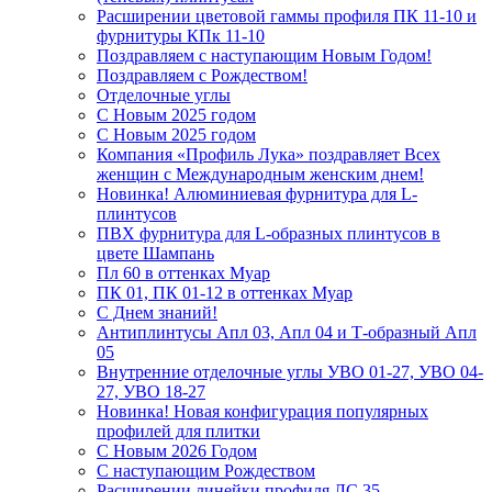
Расширении цветовой гаммы профиля ПК 11-10 и
фурнитуры КПк 11-10
Поздравляем с наступающим Новым Годом!
Поздравляем с Рождеством!
Отделочные углы
С Новым 2025 годом
С Новым 2025 годом
Компания «Профиль Лука» поздравляет Всех
женщин с Международным женским днем!
Новинка! Алюминиевая фурнитура для L-
плинтусов
ПВХ фурнитура для L-образных плинтусов в
цвете Шампань
Пл 60 в оттенках Муар
ПК 01, ПК 01-12 в оттенках Муар
С Днем знаний!
Антиплинтусы Апл 03, Апл 04 и Т-образный Апл
05
Внутренние отделочные углы УВО 01-27, УВО 04-
27, УВО 18-27
Новинка! Новая конфигурация популярных
профилей для плитки
С Новым 2026 Годом
С наступающим Рождеством
Расширении линейки профиля ЛС 35