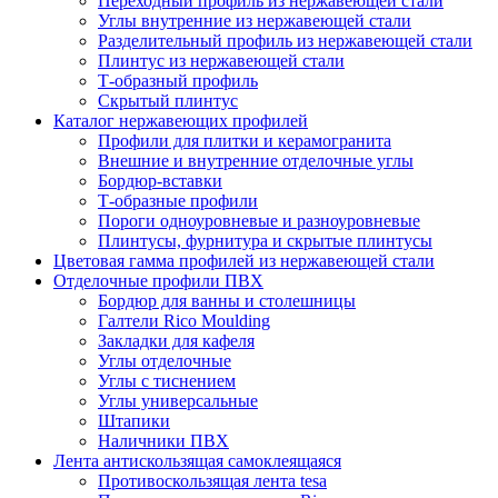
Переходный профиль из нержавеющей стали
Углы внутренние из нержавеющей стали
Разделительный профиль из нержавеющей стали
Плинтус из нержавеющей стали
Т-образный профиль
Скрытый плинтус
Каталог нержавеющих профилей
Профили для плитки и керамогранита
Внешние и внутренние отделочные углы
Бордюр-вставки
Т-образные профили
Пороги одноуровневые и разноуровневые
Плинтусы, фурнитура и скрытые плинтусы
Цветовая гамма профилей из нержавеющей стали
Отделочные профили ПВХ
Бордюр для ванны и столешницы
Галтели Rico Moulding
Закладки для кафеля
Углы отделочные
Углы с тиснением
Углы универсальные
Штапики
Наличники ПВХ
Лента антискользящая самоклеящаяся
Противоскользящая лента tesa