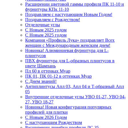
Расширении цветовой гаммы профиля ПК 11-10 и
фурнитуры КПк 11-10
Поздравляем с наступающим Новым Годом!
Поздравляем с Рождеством!
Отделочные углы
С Новым 2025 годом
С Новым 2025 годом
Компания «Профиль Лука» поздравляет Всех
женщин с Международным женским днем!
Новинка! Алюминиевая фурнитура для L-
плинтусов
ПВХ фурнитура для L-образных плинтусов в
цвете Шампань
Пл 60 в оттенках Муар
ПК 01, ПК 01-12 в оттенках Муар
С Днем знаний!
Антиплинтусы Апл 03, Апл 04 и Т-образный Апл
05
Внутренние отделочные углы УВО 01-27, УВО 04-
27, УВО 18-27
Новинка! Новая конфигурация популярных
профилей для плитки
С Новым 2026 Годом
С наступающим Рождеством
Расширении линейки профиля ЛС 35