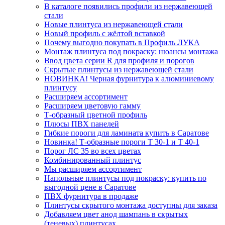
В каталоге появились профили из нержавеющей
стали
Новые плинтуса из нержавеющей стали
Новый профиль с жёлтой вставкой
Почему выгодно покупать в Профиль ЛУКА
Монтаж плинтуса под покраску: нюансы монтажа
Ввод цвета серии R для профиля и порогов
Скрытые плинтусы из нержавеющей стали
НОВИНКА! Черная фурнитура к алюминиевому
плинтусу
Расширяем ассортимент
Расширяем цветовую гамму
Т-образный цветной профиль
Плюсы ПВХ панелей
Гибкие пороги для ламината купить в Саратове
Новинка! Т-образные пороги Т 30-1 и Т 40-1
Порог ЛС 35 во всех цветах
Комбинированный плинтус
Мы расширяем ассортимент
Напольные плинтусы под покраску: купить по
выгодной цене в Саратове
ПВХ фурнитура в продаже
Плинтусы скрытого монтажа доступны для заказа
Добавляем цвет анод шампань в скрытых
(теневых) плинтусах