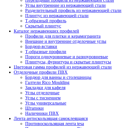
Переходный профиль из нержавеющей стали
Углы внутренние из нержавеющей стали
Разделительный профиль из нержавеющей стали
Плинтус из нержавеющей стали
Т-образный профиль
Скрытый плинтус
Каталог нержавеющих профилей
Профили для плитки и керамогранита
Внешние и внутренние отделочные углы
Бордюр-вставки
Т-образные профили
Пороги одноуровневые и разноуровневые
Плинтусы, фурнитура и скрытые плинтусы
Цветовая гамма профилей из нержавеющей стали
Отделочные профили ПВХ
Бордюр для ванны и столешницы
Галтели Rico Moulding
Закладки для кафеля
Углы отделочные
Углы с тиснением
Углы универсальные
Штапики
Наличники ПВХ
Лента антискользящая самоклеящаяся
Противоскользящая лента tesa