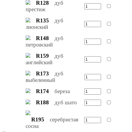
R128
дуб
престиж
R135
дуб
лионский
R148
дуб
петровский
R159
дуб
английский
R173
дуб
выбеленный
R174
береза
R188
дуб шато
R195
серебристая
сосна