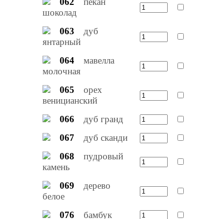
062
пекан
шоколад
063
дуб
янтарный
064
мавелла
молочная
065
орех
веницианский
066
дуб гранд
067
дуб сканди
068
пудровый
камень
069
дерево
белое
076
бамбук