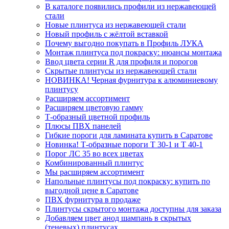
В каталоге появились профили из нержавеющей
стали
Новые плинтуса из нержавеющей стали
Новый профиль с жёлтой вставкой
Почему выгодно покупать в Профиль ЛУКА
Монтаж плинтуса под покраску: нюансы монтажа
Ввод цвета серии R для профиля и порогов
Скрытые плинтусы из нержавеющей стали
НОВИНКА! Черная фурнитура к алюминиевому
плинтусу
Расширяем ассортимент
Расширяем цветовую гамму
Т-образный цветной профиль
Плюсы ПВХ панелей
Гибкие пороги для ламината купить в Саратове
Новинка! Т-образные пороги Т 30-1 и Т 40-1
Порог ЛС 35 во всех цветах
Комбинированный плинтус
Мы расширяем ассортимент
Напольные плинтусы под покраску: купить по
выгодной цене в Саратове
ПВХ фурнитура в продаже
Плинтусы скрытого монтажа доступны для заказа
Добавляем цвет анод шампань в скрытых
(теневых) плинтусах