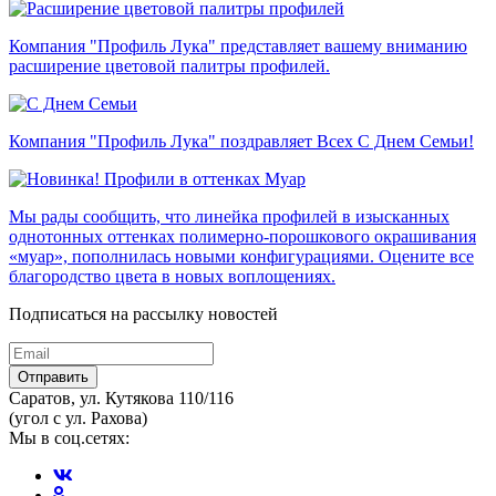
Компания "Профиль Лука" представляет вашему вниманию
расширение цветовой палитры профилей.
Компания "Профиль Лука" поздравляет Всех С Днем Семьи!
Мы рады сообщить, что линейка профилей в изысканных
однотонных оттенках полимерно-порошкового окрашивания
«муар», пополнилась новыми конфигурациями. Оцените все
благородство цвета в новых воплощениях.
Подписаться на рассылку новостей
Отправить
Саратов, ул. Кутякова 110/116
(угол с ул. Рахова)
Мы в соц.сетях: