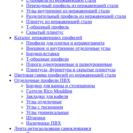
L-профиль из нержавеющей стали
Переходный профиль из нержавеющей стали
Углы внутренние из нержавеющей стали
Разделительный профиль из нержавеющей стали
Плинтус из нержавеющей стали
Т-образный профиль
Скрытый плинтус
Каталог нержавеющих профилей
Профили для плитки и керамогранита
Внешние и внутренние отделочные углы
Бордюр-вставки
Т-образные профили
Пороги одноуровневые и разноуровневые
Плинтусы, фурнитура и скрытые плинтусы
Цветовая гамма профилей из нержавеющей стали
Отделочные профили ПВХ
Бордюр для ванны и столешницы
Галтели Rico Moulding
Закладки для кафеля
Углы отделочные
Углы с тиснением
Углы универсальные
Штапики
Наличники ПВХ
Лента антискользящая самоклеящаяся