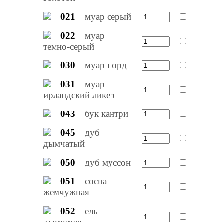
021
муар серый
022
муар
темно-серый
030
муар норд
031
муар
ирландский ликер
043
бук кантри
045
дуб
дымчатый
050
дуб муссон
051
сосна
жемчужная
052
ель
дымчатая