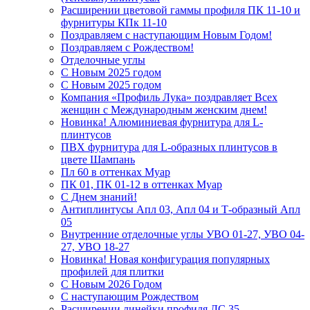
Расширении цветовой гаммы профиля ПК 11-10 и
фурнитуры КПк 11-10
Поздравляем с наступающим Новым Годом!
Поздравляем с Рождеством!
Отделочные углы
С Новым 2025 годом
С Новым 2025 годом
Компания «Профиль Лука» поздравляет Всех
женщин с Международным женским днем!
Новинка! Алюминиевая фурнитура для L-
плинтусов
ПВХ фурнитура для L-образных плинтусов в
цвете Шампань
Пл 60 в оттенках Муар
ПК 01, ПК 01-12 в оттенках Муар
С Днем знаний!
Антиплинтусы Апл 03, Апл 04 и Т-образный Апл
05
Внутренние отделочные углы УВО 01-27, УВО 04-
27, УВО 18-27
Новинка! Новая конфигурация популярных
профилей для плитки
С Новым 2026 Годом
С наступающим Рождеством
Расширении линейки профиля ЛС 35