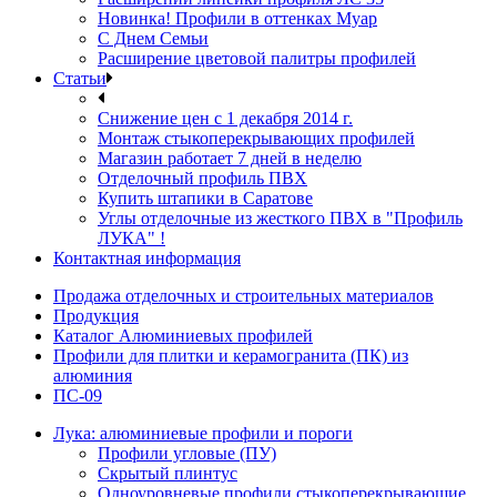
Новинка! Профили в оттенках Муар
С Днем Семьи
Расширение цветовой палитры профилей
Статьи
Снижение цен с 1 декабря 2014 г.
Монтаж стыкоперекрывающих профилей
Магазин работает 7 дней в неделю
Отделочный профиль ПВХ
Купить штапики в Саратове
Углы отделочные из жесткого ПВХ в "Профиль
ЛУКА" !
Контактная информация
Продажа отделочных и строительных материалов
Продукция
Каталог Алюминиевых профилей
Профили для плитки и керамогранита (ПК) из
алюминия
ПС-09
Лука: алюминиевые профили и пороги
Профили угловые (ПУ)
Скрытый плинтус
Одноуровневые профили стыкоперекрывающие