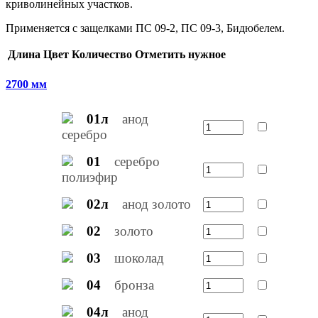
криволинейных участков.
Применяется с защелками ПС 09-2, ПС 09-3, Бидюбелем.
Длина
Цвет
Количество
Отметить нужное
2700 мм
01л
анод
серебро
01
серебро
полиэфир
02л
анод золото
02
золото
03
шоколад
04
бронза
04л
анод