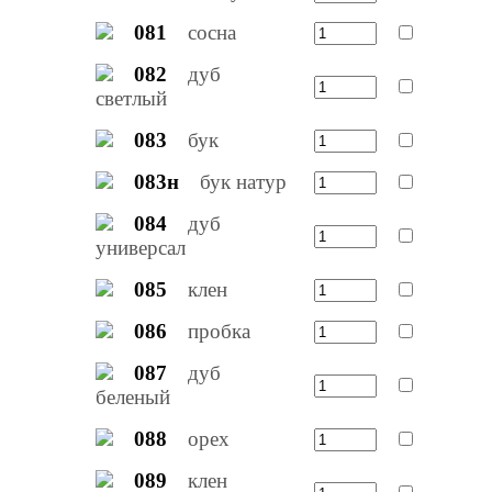
081
сосна
082
дуб
светлый
083
бук
083н
бук натур
084
дуб
универсал
085
клен
086
пробка
087
дуб
беленый
088
орех
089
клен