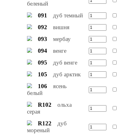
беленый
091
дуб темный
092
вишня
093
мербау
094
венге
095
дуб венге
105
дуб арктик
106
ясень
белый
R102
ольха
серая
R122
дуб
мореный