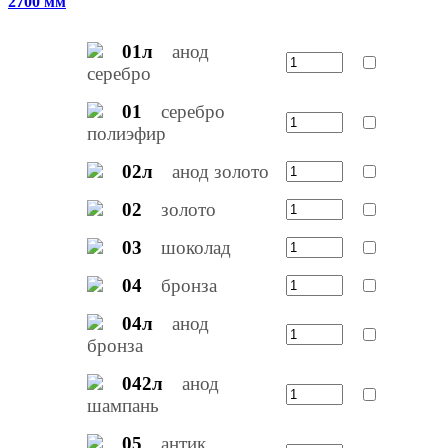
2700 мм
01л
анод
серебро
01
серебро
полиэфир
02л
анод золото
02
золото
03
шоколад
04
бронза
04л
анод
бронза
042л
анод
шампань
05
антик