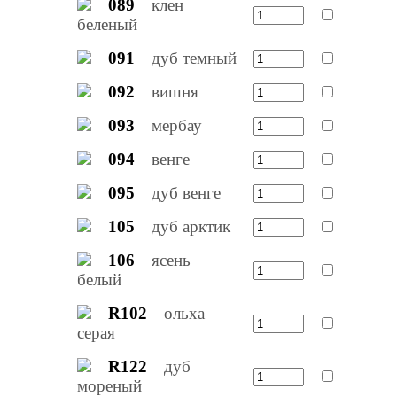
089
клен
беленый
091
дуб темный
092
вишня
093
мербау
094
венге
095
дуб венге
105
дуб арктик
106
ясень
белый
R102
ольха
серая
R122
дуб
мореный