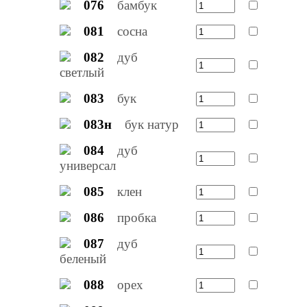
076
бамбук
081
сосна
082
дуб
светлый
083
бук
083н
бук натур
084
дуб
универсал
085
клен
086
пробка
087
дуб
беленый
088
орех