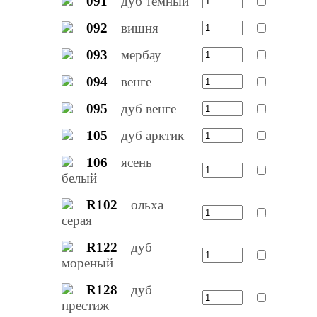
091
дуб темный
092
вишня
093
мербау
094
венге
095
дуб венге
105
дуб арктик
106
ясень
белый
R102
ольха
серая
R122
дуб
мореный
R128
дуб
престиж