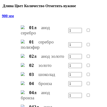
Длина
Цвет
Количество
Отметить нужное
900 мм
01л
анод
серебро
01
серебро
полиэфир
02л
анод золото
02
золото
03
шоколад
04
бронза
04л
анод
бронза
042л
анод