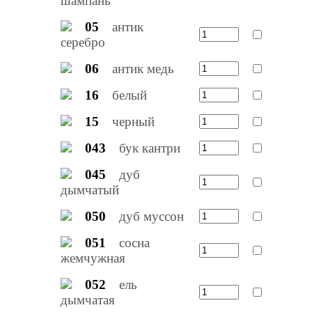
шампань
05
антик
серебро
06
антик медь
16
белый
15
черный
043
бук кантри
045
дуб
дымчатый
050
дуб муссон
051
сосна
жемчужная
052
ель
дымчатая