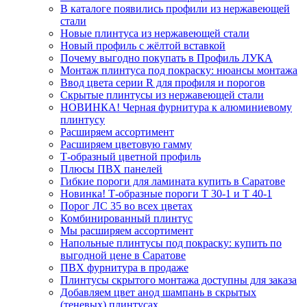
В каталоге появились профили из нержавеющей
стали
Новые плинтуса из нержавеющей стали
Новый профиль с жёлтой вставкой
Почему выгодно покупать в Профиль ЛУКА
Монтаж плинтуса под покраску: нюансы монтажа
Ввод цвета серии R для профиля и порогов
Скрытые плинтусы из нержавеющей стали
НОВИНКА! Черная фурнитура к алюминиевому
плинтусу
Расширяем ассортимент
Расширяем цветовую гамму
Т-образный цветной профиль
Плюсы ПВХ панелей
Гибкие пороги для ламината купить в Саратове
Новинка! Т-образные пороги Т 30-1 и Т 40-1
Порог ЛС 35 во всех цветах
Комбинированный плинтус
Мы расширяем ассортимент
Напольные плинтусы под покраску: купить по
выгодной цене в Саратове
ПВХ фурнитура в продаже
Плинтусы скрытого монтажа доступны для заказа
Добавляем цвет анод шампань в скрытых
(теневых) плинтусах