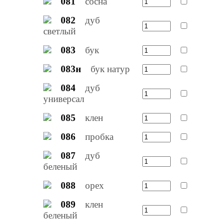
081
сосна
082
дуб
светлый
083
бук
083н
бук натур
084
дуб
универсал
085
клен
086
пробка
087
дуб
беленый
088
орех
089
клен
беленый