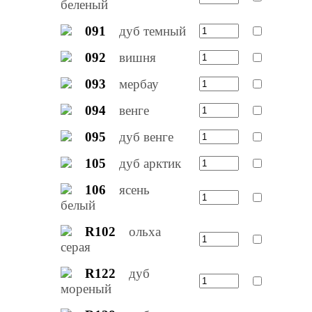
беленый
091
дуб темный
092
вишня
093
мербау
094
венге
095
дуб венге
105
дуб арктик
106
ясень
белый
R102
ольха
серая
R122
дуб
мореный