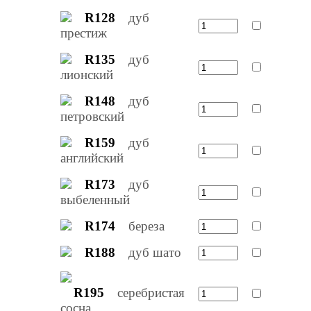
R128
дуб
престиж
R135
дуб
лионский
R148
дуб
петровский
R159
дуб
английский
R173
дуб
выбеленный
R174
береза
R188
дуб шато
R195
серебристая
сосна