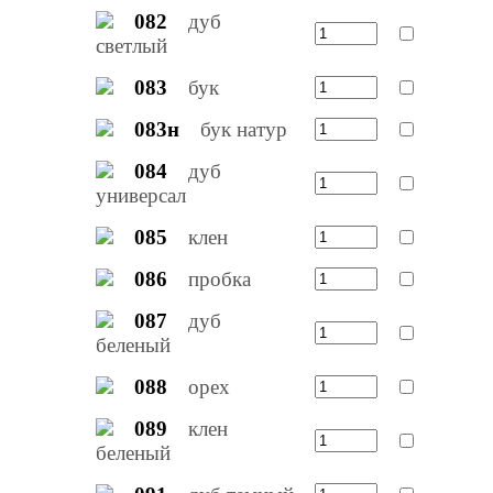
082
дуб
светлый
083
бук
083н
бук натур
084
дуб
универсал
085
клен
086
пробка
087
дуб
беленый
088
орех
089
клен
беленый