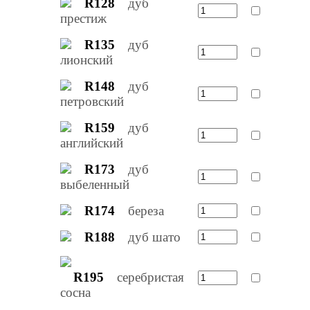
R128
дуб
престиж
R135
дуб
лионский
R148
дуб
петровский
R159
дуб
английский
R173
дуб
выбеленный
R174
береза
R188
дуб шато
R195
серебристая
сосна