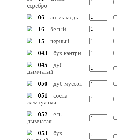
серебро
06
антик медь
16
белый
15
черный
043
бук кантри
045
дуб
дымчатый
050
дуб муссон
051
сосна
жемчужная
052
ель
дымчатая
053
бук
беленый