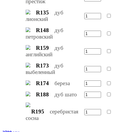
престиж
R135
дуб
лионский
R148
дуб
петровский
R159
дуб
английский
R173
дуб
выбеленный
R174
береза
R188
дуб шато
R195
серебристая
сосна