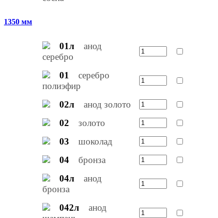
1350 мм
01л
анод
серебро
01
серебро
полиэфир
02л
анод золото
02
золото
03
шоколад
04
бронза
04л
анод
бронза
042л
анод