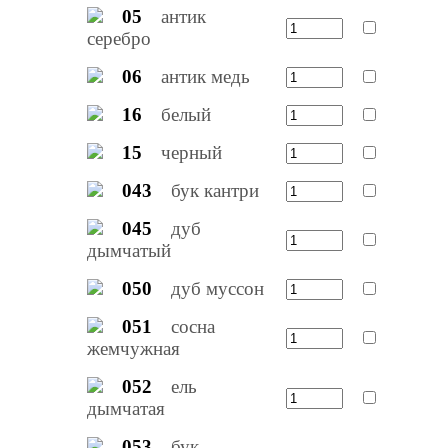
05
антик
серебро
06
антик медь
16
белый
15
черный
043
бук кантри
045
дуб
дымчатый
050
дуб муссон
051
сосна
жемчужная
052
ель
дымчатая
053
бук