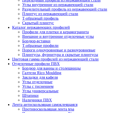
Переходный профиль из нержавеющей стали
Углы внутренние из нержавеющей стали
Разделительный профиль из нержавеющей стали
Плинтус из нержавеющей стали
Т-образный профиль
Скрытый плинтус
Каталог нержавеющих профилей
Профили для плитки и керамогранита
Внешние и внутренние отделочные углы
Бордюр-вставки
Т-образные профили
Пороги одноуровневые и разноуровневые
Плинтусы, фурнитура и скрытые плинтусы
Цветовая гамма профилей из нержавеющей стали
Отделочные профили ПВХ
Бордюр для ванны и столешницы
Галтели Rico Moulding
Закладки для кафеля
Углы отделочные
Углы с тиснением
Углы универсальные
Штапики
Наличники ПВХ
Лента антискользящая самоклеящаяся
Противоскользящая лента tesa