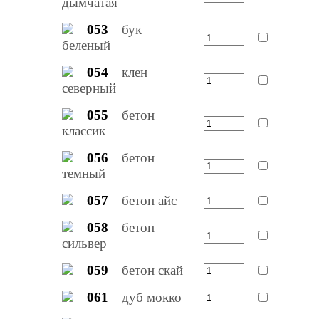
дымчатая
053
бук
беленый
054
клен
северный
055
бетон
классик
056
бетон
темный
057
бетон айс
058
бетон
сильвер
059
бетон скай
061
дуб мокко