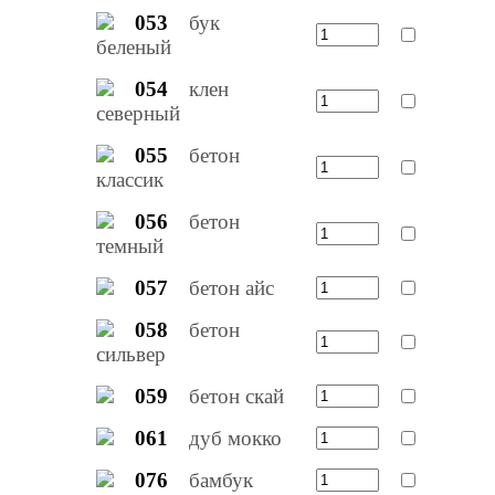
053
бук
беленый
054
клен
северный
055
бетон
классик
056
бетон
темный
057
бетон айс
058
бетон
сильвер
059
бетон скай
061
дуб мокко
076
бамбук