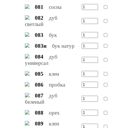
081
сосна
082
дуб
светлый
083
бук
083н
бук натур
084
дуб
универсал
085
клен
086
пробка
087
дуб
беленый
088
орех
089
клен