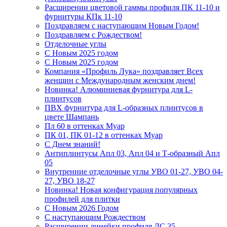
Расширении цветовой гаммы профиля ПК 11-10 и
фурнитуры КПк 11-10
Поздравляем с наступающим Новым Годом!
Поздравляем с Рождеством!
Отделочные углы
С Новым 2025 годом
С Новым 2025 годом
Компания «Профиль Лука» поздравляет Всех
женщин с Международным женским днем!
Новинка! Алюминиевая фурнитура для L-
плинтусов
ПВХ фурнитура для L-образных плинтусов в
цвете Шампань
Пл 60 в оттенках Муар
ПК 01, ПК 01-12 в оттенках Муар
С Днем знаний!
Антиплинтусы Апл 03, Апл 04 и Т-образный Апл
05
Внутренние отделочные углы УВО 01-27, УВО 04-
27, УВО 18-27
Новинка! Новая конфигурация популярных
профилей для плитки
С Новым 2026 Годом
С наступающим Рождеством
Расширении линейки профиля ЛС 35