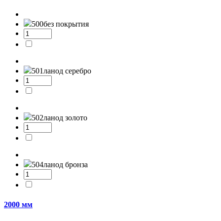
500
без покрытия
501л
анод серебро
502л
анод золото
504л
анод бронза
2000 мм