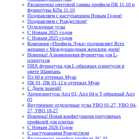
Расширении цветовой гаммы профиля ПК 11-10 и
фурнитуры КПк 11-10
Поздравляем с наступающим Новым Годом!
Поздравляем с Рождеством!
Отделочные углы
С Новым 2025 годом
С Новым 2025 годом
Компания «Профиль Лука» поздравляет Всех
женщин с Международным женским днем!
Новинка! Алюминиевая фурнитура для L-
плинтусов
ПВХ фурнитура для L-образных плинтусов в
цвете Шампань
Пл 60 в оттенках Муар
ПК 01, ПК 01-12 в оттенках Муар
С Днем знаний!
Антиплинтусы Апл 03, Апл 04 и Т-образный Апл
05
Внутренние отделочные углы УВО 01-27, УВО 04-
27, УВО 18-27
Новинка! Новая конфигурация популярных
профилей для плитки
С Новым 2026 Годом
С наступающим Рождеством
Расширении линейки профиля ЛС 35