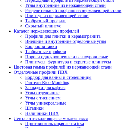
Переходный профиль из нержавеющей стали
Углы внутренние из нержавеющей стали
Разделительный профиль из нержавеющей стали
Плинтус из нержавеющей стали
Т-образный профиль
Скрытый плинтус
Каталог нержавеющих профилей
Профили для плитки и керамогранита
Внешние и внутренние отделочные углы
Бордюр-вставки
Т-образные профили
Пороги одноуровневые и разноуровневые
Плинтусы, фурнитура и скрытые плинтусы
Цветовая гамма профилей из нержавеющей стали
Отделочные профили ПВХ
Бордюр для ванны и столешницы
Галтели Rico Moulding
Закладки для кафеля
Углы отделочные
Углы с тиснением
Углы универсальные
Штапики
Наличники ПВХ
Лента антискользящая самоклеящаяся
Противоскользящая лента tesa