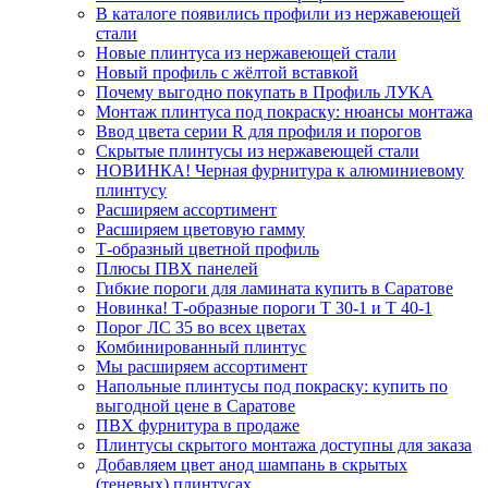
В каталоге появились профили из нержавеющей
стали
Новые плинтуса из нержавеющей стали
Новый профиль с жёлтой вставкой
Почему выгодно покупать в Профиль ЛУКА
Монтаж плинтуса под покраску: нюансы монтажа
Ввод цвета серии R для профиля и порогов
Скрытые плинтусы из нержавеющей стали
НОВИНКА! Черная фурнитура к алюминиевому
плинтусу
Расширяем ассортимент
Расширяем цветовую гамму
Т-образный цветной профиль
Плюсы ПВХ панелей
Гибкие пороги для ламината купить в Саратове
Новинка! Т-образные пороги Т 30-1 и Т 40-1
Порог ЛС 35 во всех цветах
Комбинированный плинтус
Мы расширяем ассортимент
Напольные плинтусы под покраску: купить по
выгодной цене в Саратове
ПВХ фурнитура в продаже
Плинтусы скрытого монтажа доступны для заказа
Добавляем цвет анод шампань в скрытых
(теневых) плинтусах