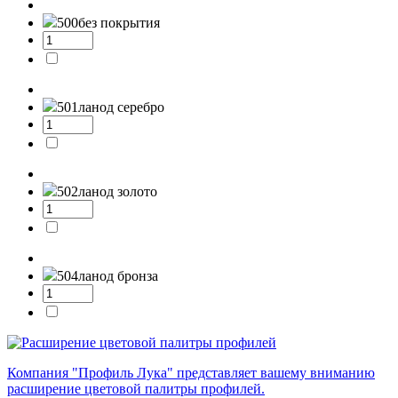
500
без покрытия
501л
анод серебро
502л
анод золото
504л
анод бронза
Компания "Профиль Лука" представляет вашему вниманию
расширение цветовой палитры профилей.