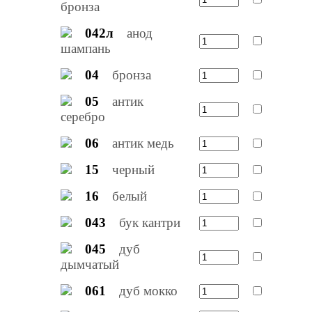
бронза
042л
анод
шампань
04
бронза
05
антик
серебро
06
антик медь
15
черный
16
белый
043
бук кантри
045
дуб
дымчатый
061
дуб мокко