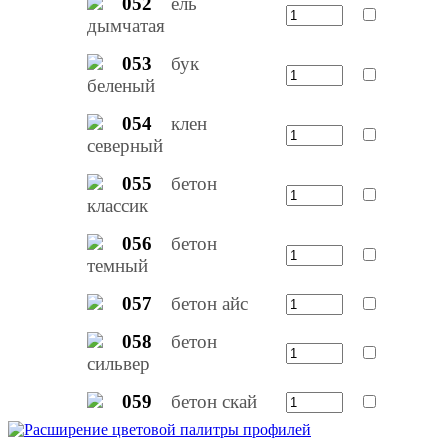
052
ель
дымчатая
053
бук
беленый
054
клен
северный
055
бетон
классик
056
бетон
темный
057
бетон айс
058
бетон
сильвер
059
бетон скай