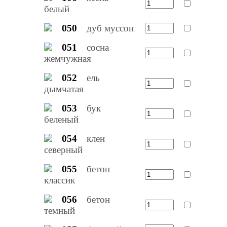
белый
050
дуб муссон
051
сосна
жемчужная
052
ель
дымчатая
053
бук
беленый
054
клен
северный
055
бетон
классик
056
бетон
темный