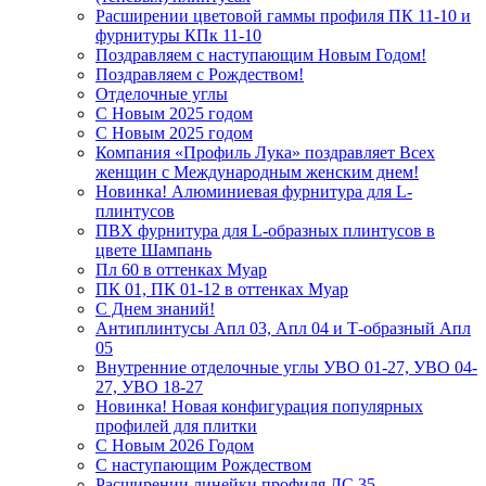
Расширении цветовой гаммы профиля ПК 11-10 и
фурнитуры КПк 11-10
Поздравляем с наступающим Новым Годом!
Поздравляем с Рождеством!
Отделочные углы
С Новым 2025 годом
С Новым 2025 годом
Компания «Профиль Лука» поздравляет Всех
женщин с Международным женским днем!
Новинка! Алюминиевая фурнитура для L-
плинтусов
ПВХ фурнитура для L-образных плинтусов в
цвете Шампань
Пл 60 в оттенках Муар
ПК 01, ПК 01-12 в оттенках Муар
С Днем знаний!
Антиплинтусы Апл 03, Апл 04 и Т-образный Апл
05
Внутренние отделочные углы УВО 01-27, УВО 04-
27, УВО 18-27
Новинка! Новая конфигурация популярных
профилей для плитки
С Новым 2026 Годом
С наступающим Рождеством
Расширении линейки профиля ЛС 35