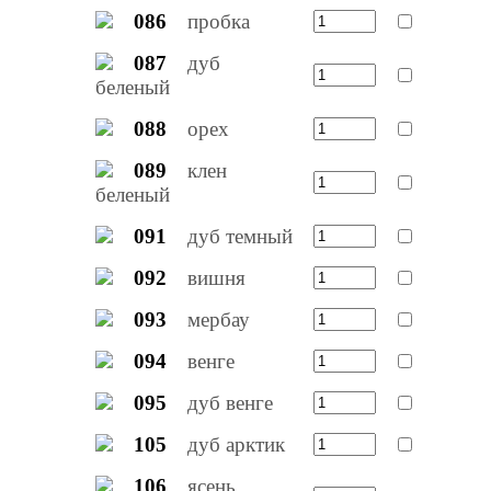
086
пробка
087
дуб
беленый
088
орех
089
клен
беленый
091
дуб темный
092
вишня
093
мербау
094
венге
095
дуб венге
105
дуб арктик
106
ясень