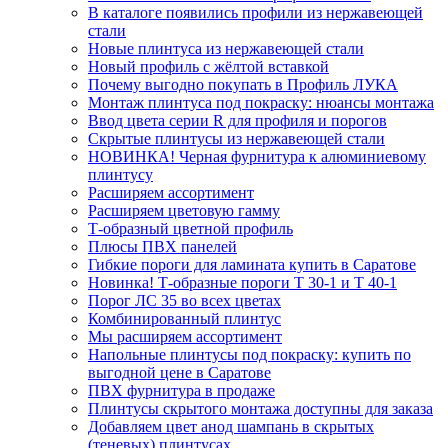
В каталоге появились профили из нержавеющей
стали
Новые плинтуса из нержавеющей стали
Новый профиль с жёлтой вставкой
Почему выгодно покупать в Профиль ЛУКА
Монтаж плинтуса под покраску: нюансы монтажа
Ввод цвета серии R для профиля и порогов
Скрытые плинтусы из нержавеющей стали
НОВИНКА! Черная фурнитура к алюминиевому
плинтусу
Расширяем ассортимент
Расширяем цветовую гамму
Т-образный цветной профиль
Плюсы ПВХ панелей
Гибкие пороги для ламината купить в Саратове
Новинка! Т-образные пороги Т 30-1 и Т 40-1
Порог ЛС 35 во всех цветах
Комбинированный плинтус
Мы расширяем ассортимент
Напольные плинтусы под покраску: купить по
выгодной цене в Саратове
ПВХ фурнитура в продаже
Плинтусы скрытого монтажа доступны для заказа
Добавляем цвет анод шампань в скрытых
(теневых) плинтусах