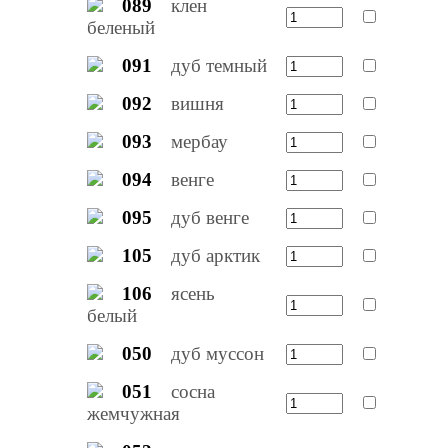
089
клен
беленый
091
дуб темный
092
вишня
093
мербау
094
венге
095
дуб венге
105
дуб арктик
106
ясень
белый
050
дуб муссон
051
сосна
жемчужная