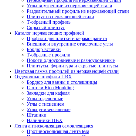
Переходный профиль из нержавеющей стали
Углы внутренние из нержавеющей стали
Разделительный профиль из нержавеющей стали
Плинтус из нержавеющей стали
Т-образный профиль
Скрытый плинтус
Каталог нержавеющих профилей
Профили для плитки и керамогранита
Внешние и внутренние отделочные углы
Бордюр-вставки
Т-образные профили
Пороги одноуровневые и разноуровневые
Плинтусы, фурнитура и скрытые плинтусы
Цветовая гамма профилей из нержавеющей стали
Отделочные профили ПВХ
Бордюр для ванны и столешницы
Галтели Rico Moulding
Закладки для кафеля
Углы отделочные
Углы с тиснением
Углы универсальные
Штапики
Наличники ПВХ
Лента антискользящая самоклеящаяся
Противоскользящая лента tesa