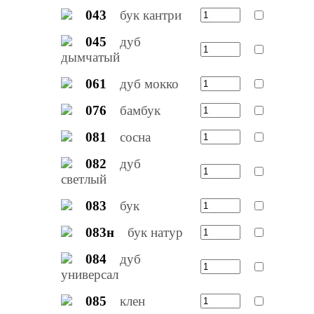
043
бук кантри
045
дуб
дымчатый
061
дуб мокко
076
бамбук
081
сосна
082
дуб
светлый
083
бук
083н
бук натур
084
дуб
универсал
085
клен