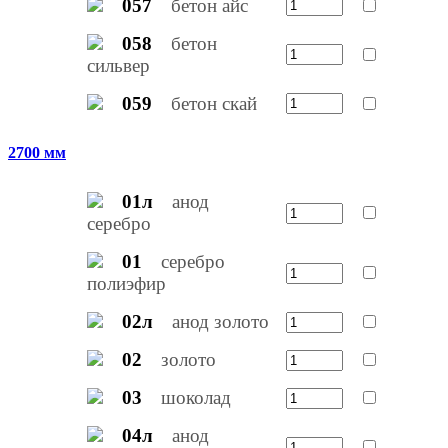
057
бетон айс
058
бетон
сильвер
059
бетон скай
2700 мм
01л
анод
серебро
01
серебро
полиэфир
02л
анод золото
02
золото
03
шоколад
04л
анод