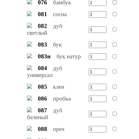
076
бамбук
081
сосна
082
дуб
светлый
083
бук
083н
бук натур
084
дуб
универсал
085
клен
086
пробка
087
дуб
беленый
088
орех