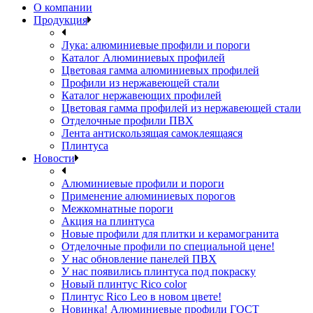
О компании
Продукция
Лука: алюминиевые профили и пороги
Каталог Алюминиевых профилей
Цветовая гамма алюминиевых профилей
Профили из нержавеющей стали
Каталог нержавеющих профилей
Цветовая гамма профилей из нержавеющей стали
Отделочные профили ПВХ
Лента антискользящая самоклеящаяся
Плинтуса
Новости
Алюминиевые профили и пороги
Применение алюминиевых порогов
Межкомнатные пороги
Акция на плинтуса
Новые профили для плитки и керамогранита
Отделочные профили по специальной цене!
У нас обновление панелей ПВХ
У нас появились плинтуса под покраску
Новый плинтус Rico color
Плинтус Rico Leo в новом цвете!
Новинка! Алюминиевые профили ГОСТ