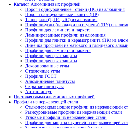
Каталог Алюминиевых профилей
Пороги одноуровневые - стыки (ПС) из алюминия
Пороги разноуровневые - канты (ПР)
Т-профили (Т, ПС, ЛС) из алюминия
Профили-углы (накладки на ступени) (ПУ) из алю
Профили для ламината и паркета
Ламинированные профили из алюминия
Профили для плитки и керамогранита (ПК) из алю
Линейка профилей из матового и глянцевого алюм
Профили для ламината и паркета
Профили для грязезащиты
Профили для грязезащиты
Декорированные углы
Отделочные углы
Профили ГОСТ
Алюминиевые плинтусы
Скрытые плинтусы
Антиплинтус
Цветовая гамма алюминиевых профилей
Профили из нержавеющей стали
Стыкоперекрывающие профили из нержавеющей ст
Разноуровневые профили из нержавеющей стали
Угловые профили из нержавеющей стали
Профили для защиты ступеней из нержавеющей ст
Защитные углы из нержавеющей стали