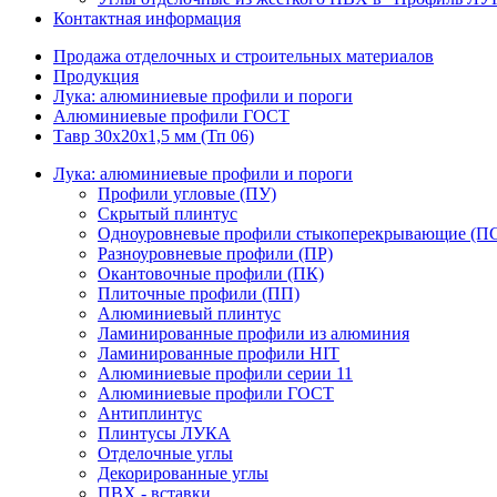
Контактная информация
Продажа отделочных и строительных материалов
Продукция
Лука: алюминиевые профили и пороги
Алюминиевые профили ГОСТ
Тавр 30х20х1,5 мм (Тп 06)
Лука: алюминиевые профили и пороги
Профили угловые (ПУ)
Скрытый плинтус
Одноуровневые профили стыкоперекрывающие (П
Разноуровневые профили (ПР)
Окантовочные профили (ПК)
Плиточные профили (ПП)
Алюминиевый плинтус
Ламинированные профили из алюминия
Ламинированные профили HIT
Алюминиевые профили серии 11
Алюминиевые профили ГОСТ
Антиплинтус
Плинтусы ЛУКА
Отделочные углы
Декорированные углы
ПВХ - вставки