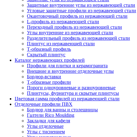
Защитные внутренние углы из нержавеющей стали
Угловые защитные профили из нержавеющей стали
Окантовочный профиль из нержавеющей стали
L-профиль из нержавеющей стали
Переходный профиль из нержавеющей стали
Углы внутренние из нержавеющей стали
Разделительный профиль из нержавеющей стали
Плинтус из нержавеющей стали
Т-образный профиль
Скрытый плинтус
Каталог нержавеющих профилей
Профили для плитки и керамогранита
Внешние и внутренние отделочные углы
Бордюр-вставки
Т-образные профили
Пороги одноуровневые и разноуровневые
Плинтусы, фурнитура и скрытые плинтусы
Цветовая гамма профилей из нержавеющей стали
Отделочные профили ПВХ
Бордюр для ванны и столешницы
Галтели Rico Moulding
Закладки для кафеля
Углы отделочные
Углы с тиснением