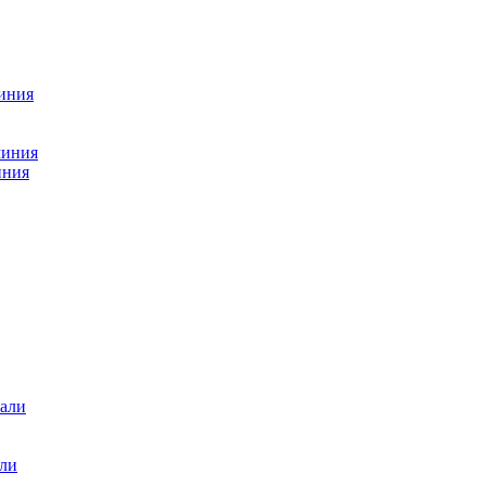
миния
миния
иния
али
али