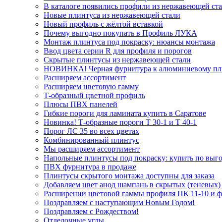
В каталоге появились профили из нержавеющей ст
Новые плинтуса из нержавеющей стали
Новый профиль с жёлтой вставкой
Почему выгодно покупать в Профиль ЛУКА
Монтаж плинтуса под покраску: нюансы монтажа
Ввод цвета серии R для профиля и порогов
Скрытые плинтусы из нержавеющей стали
НОВИНКА! Черная фурнитура к алюминиевому пл
Расширяем ассортимент
Расширяем цветовую гамму
Т-образный цветной профиль
Плюсы ПВХ панелей
Гибкие пороги для ламината купить в Саратове
Новинка! Т-образные пороги Т 30-1 и Т 40-1
Порог ЛС 35 во всех цветах
Комбинированный плинтус
Мы расширяем ассортимент
Напольные плинтусы под покраску: купить по выго
ПВХ фурнитура в продаже
Плинтусы скрытого монтажа доступны для заказа
Добавляем цвет анод шампань в скрытых (теневых)
Расширении цветовой гаммы профиля ПК 11-10 и 
Поздравляем с наступающим Новым Годом!
Поздравляем с Рождеством!
Отделочные углы