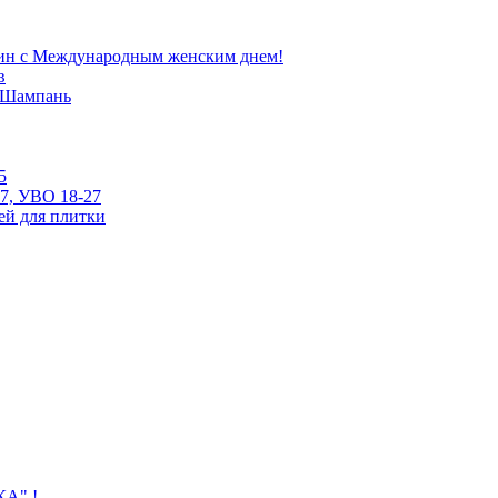
ин с Международным женским днем!
в
е Шампань
5
7, УВО 18-27
ей для плитки
КА" !