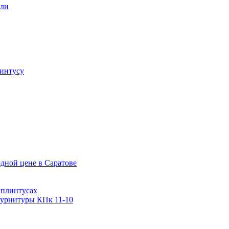
али
интусу
дной цене в Саратове
 плинтусах
фурнитуры КПк 11-10