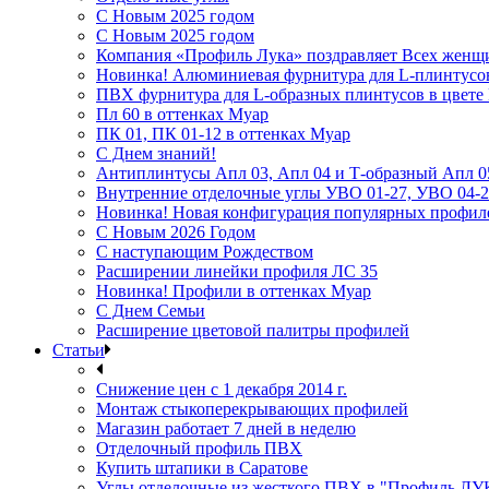
С Новым 2025 годом
С Новым 2025 годом
Компания «Профиль Лука» поздравляет Всех женщ
Новинка! Алюминиевая фурнитура для L-плинтусо
ПВХ фурнитура для L-образных плинтусов в цвет
Пл 60 в оттенках Муар
ПК 01, ПК 01-12 в оттенках Муар
С Днем знаний!
Антиплинтусы Апл 03, Апл 04 и Т-образный Апл 0
Внутренние отделочные углы УВО 01-27, УВО 04-2
Новинка! Новая конфигурация популярных профил
С Новым 2026 Годом
С наступающим Рождеством
Расширении линейки профиля ЛС 35
Новинка! Профили в оттенках Муар
С Днем Семьи
Расширение цветовой палитры профилей
Статьи
Снижение цен с 1 декабря 2014 г.
Монтаж стыкоперекрывающих профилей
Магазин работает 7 дней в неделю
Отделочный профиль ПВХ
Купить штапики в Саратове
Углы отделочные из жесткого ПВХ в "Профиль ЛУ