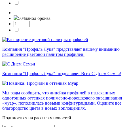
504л
анод бронза
Компания "Профиль Лука" представляет вашему вниманию
расширение цветовой палитры профилей.
Компания "Профиль Лука" поздравляет Всех С Днем Семьи!
Мы рады сообщить, что линейка профилей в изысканных
однотонных оттенках полимерно-порошкового окрашивания
«муар», пополнилась новыми конфигурациями. Оцените все
благородство цвета в новых воплощениях.
Подписаться на рассылку новостей