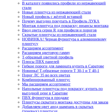
В каталоге появились профили из нержавеющей
стали
Новые плинтуса из нержавеющей стали
Новый профиль с жёлтой вставкой
Почему выгодно покупать в Профиль ЛУКА
Монтаж плинтуса под покраску: нюансы монтажа
Ввод цвета серии R для профиля и порогов
Скрытые плинтусы из нержавеющей стали
НОВИНКА! Черная фурнитура к алюминиевому
плинтусу
Расширяем ассортимент
Расширяем цветовую гамму
Т-образный цветной профиль
Плюсы ПВХ панелей
Гибкие пороги для ламината купить в Саратове
Новинка! Т-образные пороги Т 30-1 и Т 40-1
Порог ЛС 35 во всех цветах
Комбинированный плинтус
Мы расширяем ассортимент
Напольные плинтусы под покраску: купить по
выгодной цене в Саратове
ПВХ фурнитура в продаже
Плинтусы скрытого монтажа доступны для заказа
Добавляем цвет анод шампань в скрытых
(теневых) плинтусах