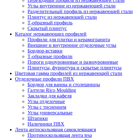
Переходный профиль из нержавеющей стали
Углы внутренние из нержавеющей стали
Разделительный профиль из нержавеющей стали
Плинтус из нержавеющей стали
Т-образный профиль
Скрытый плинтус
Каталог нержавеющих профилей
Профили для плитки и керамогранита
Внешние и внутренние отделочные углы
Бордюр-вставки
Т-образные профили
Пороги одноуровневые и разноуровневые
Плинтусы, фурнитура и скрытые плинтусы
Цветовая гамма профилей из нержавеющей стали
Отделочные профили ПВХ
Бордюр для ванны и столешницы
Галтели Rico Moulding
Закладки для кафеля
Углы отделочные
Углы с тиснением
Углы универсальные
Штапики
Наличники ПВХ
Лента антискользящая самоклеящаяся
Противоскользящая лента tesa