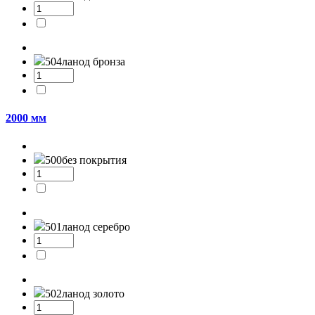
504л
анод бронза
2000 мм
500
без покрытия
501л
анод серебро
502л
анод золото