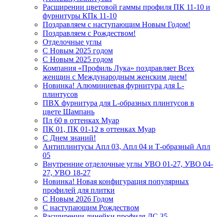
Расширении цветовой гаммы профиля ПК 11-10 и
фурнитуры КПк 11-10
Поздравляем с наступающим Новым Годом!
Поздравляем с Рождеством!
Отделочные углы
С Новым 2025 годом
С Новым 2025 годом
Компания «Профиль Лука» поздравляет Всех
женщин с Международным женским днем!
Новинка! Алюминиевая фурнитура для L-
плинтусов
ПВХ фурнитура для L-образных плинтусов в
цвете Шампань
Пл 60 в оттенках Муар
ПК 01, ПК 01-12 в оттенках Муар
С Днем знаний!
Антиплинтусы Апл 03, Апл 04 и Т-образный Апл
05
Внутренние отделочные углы УВО 01-27, УВО 04-
27, УВО 18-27
Новинка! Новая конфигурация популярных
профилей для плитки
С Новым 2026 Годом
С наступающим Рождеством
Расширении линейки профиля ЛС 35