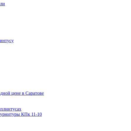
али
интусу
дной цене в Саратове
 плинтусах
фурнитуры КПк 11-10