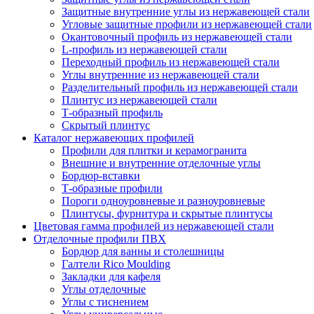
Защитные внутренние углы из нержавеющей стали
Угловые защитные профили из нержавеющей стали
Окантовочный профиль из нержавеющей стали
L-профиль из нержавеющей стали
Переходный профиль из нержавеющей стали
Углы внутренние из нержавеющей стали
Разделительный профиль из нержавеющей стали
Плинтус из нержавеющей стали
Т-образный профиль
Скрытый плинтус
Каталог нержавеющих профилей
Профили для плитки и керамогранита
Внешние и внутренние отделочные углы
Бордюр-вставки
Т-образные профили
Пороги одноуровневые и разноуровневые
Плинтусы, фурнитура и скрытые плинтусы
Цветовая гамма профилей из нержавеющей стали
Отделочные профили ПВХ
Бордюр для ванны и столешницы
Галтели Rico Moulding
Закладки для кафеля
Углы отделочные
Углы с тиснением