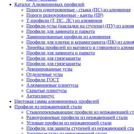
Каталог Алюминиевых профилей
Пороги одноуровневые - стыки (ПС) из алюминия
Пороги разноуровневые - канты (ПР)
Т-профили (Т, ПС, ЛС) из алюминия
Профили-углы (накладки на ступени) (ПУ) из алю
Профили для ламината и паркета
Ламинированные профили из алюминия
Профили для плитки и керамогранита (ПК) из алю
Линейка профилей из матового и глянцевого алюм
Профили для ламината и паркета
Профили для грязезащиты
Профили для грязезащиты
Декорированные углы
Отделочные углы
Профили ГОСТ
Алюминиевые плинтусы
Скрытые плинтусы
Антиплинтус
Цветовая гамма алюминиевых профилей
Профили из нержавеющей стали
Стыкоперекрывающие профили из нержавеющей ст
Разноуровневые профили из нержавеющей стали
Угловые профили из нержавеющей стали
Профили для защиты ступеней из нержавеющей ст
Защитные углы из нержавеющей стали