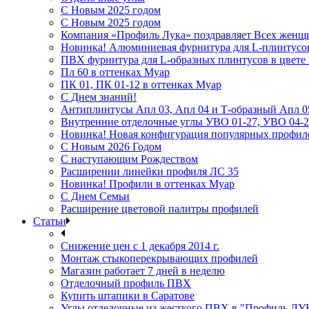
С Новым 2025 годом
С Новым 2025 годом
Компания «Профиль Лука» поздравляет Всех женщ
Новинка! Алюминиевая фурнитура для L-плинтусо
ПВХ фурнитура для L-образных плинтусов в цвет
Пл 60 в оттенках Муар
ПК 01, ПК 01-12 в оттенках Муар
С Днем знаний!
Антиплинтусы Апл 03, Апл 04 и Т-образный Апл 0
Внутренние отделочные углы УВО 01-27, УВО 04-2
Новинка! Новая конфигурация популярных профил
С Новым 2026 Годом
С наступающим Рождеством
Расширении линейки профиля ЛС 35
Новинка! Профили в оттенках Муар
С Днем Семьи
Расширение цветовой палитры профилей
Статьи
Снижение цен с 1 декабря 2014 г.
Монтаж стыкоперекрывающих профилей
Магазин работает 7 дней в неделю
Отделочный профиль ПВХ
Купить штапики в Саратове
Углы отделочные из жесткого ПВХ в "Профиль ЛУ