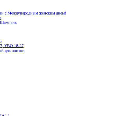
ин с Международным женским днем!
в
е Шампань
5
7, УВО 18-27
ей для плитки
КА" !