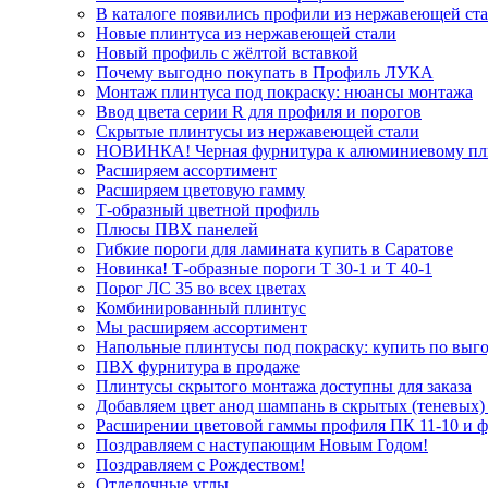
В каталоге появились профили из нержавеющей ст
Новые плинтуса из нержавеющей стали
Новый профиль с жёлтой вставкой
Почему выгодно покупать в Профиль ЛУКА
Монтаж плинтуса под покраску: нюансы монтажа
Ввод цвета серии R для профиля и порогов
Скрытые плинтусы из нержавеющей стали
НОВИНКА! Черная фурнитура к алюминиевому пл
Расширяем ассортимент
Расширяем цветовую гамму
Т-образный цветной профиль
Плюсы ПВХ панелей
Гибкие пороги для ламината купить в Саратове
Новинка! Т-образные пороги Т 30-1 и Т 40-1
Порог ЛС 35 во всех цветах
Комбинированный плинтус
Мы расширяем ассортимент
Напольные плинтусы под покраску: купить по выго
ПВХ фурнитура в продаже
Плинтусы скрытого монтажа доступны для заказа
Добавляем цвет анод шампань в скрытых (теневых)
Расширении цветовой гаммы профиля ПК 11-10 и 
Поздравляем с наступающим Новым Годом!
Поздравляем с Рождеством!
Отделочные углы