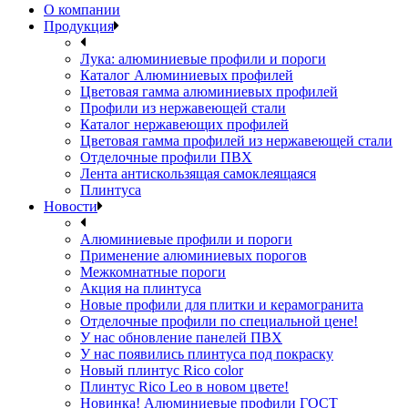
О компании
Продукция
Лука: алюминиевые профили и пороги
Каталог Алюминиевых профилей
Цветовая гамма алюминиевых профилей
Профили из нержавеющей стали
Каталог нержавеющих профилей
Цветовая гамма профилей из нержавеющей стали
Отделочные профили ПВХ
Лента антискользящая самоклеящаяся
Плинтуса
Новости
Алюминиевые профили и пороги
Применение алюминиевых порогов
Межкомнатные пороги
Акция на плинтуса
Новые профили для плитки и керамогранита
Отделочные профили по специальной цене!
У нас обновление панелей ПВХ
У нас появились плинтуса под покраску
Новый плинтус Rico color
Плинтус Rico Leo в новом цвете!
Новинка! Алюминиевые профили ГОСТ