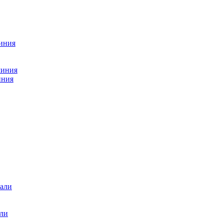
миния
миния
иния
али
али