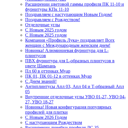
Расширении цветовой гаммы профиля ПК 11-10 и
фурнитуры КПк 11-10
Поздравляем с наступающим Новым Годом!
Поздравляем с Рождеством!
Отделочные углы
С Новым 2025 годом
С Новым 2025 годом
Компания «Профиль Лука» поздравляет Всех
женщин с Международным женским днем!
Новинка! Алюминиевая фурнитура для L-
плинтусов
ПВХ фурнитура для L-образных плинтусов в
цвете Шампань
Пл 60 в оттенках Муар
ПК 01, ПК 01-12 в оттенках Муар
С Днем знаний!
Антиплинтусы Апл 03, Апл 04 и Т-образный Апл
05
Внутренние отделочные углы УВО 01-27, УВО 04-
27, УВО 18-27
Новинка! Новая конфигурация популярных
профилей для плитки
С Новым 2026 Годом
С наступающим Рождеством
Расширении линейки профиля ЛС 35