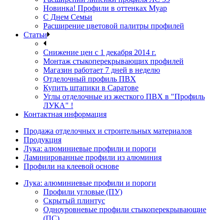
Новинка! Профили в оттенках Муар
С Днем Семьи
Расширение цветовой палитры профилей
Статьи
Снижение цен с 1 декабря 2014 г.
Монтаж стыкоперекрывающих профилей
Магазин работает 7 дней в неделю
Отделочный профиль ПВХ
Купить штапики в Саратове
Углы отделочные из жесткого ПВХ в "Профиль
ЛУКА" !
Контактная информация
Продажа отделочных и строительных материалов
Продукция
Лука: алюминиевые профили и пороги
Ламинированные профили из алюминия
Профили на клеевой основе
Лука: алюминиевые профили и пороги
Профили угловые (ПУ)
Скрытый плинтус
Одноуровневые профили стыкоперекрывающие
(ПС)