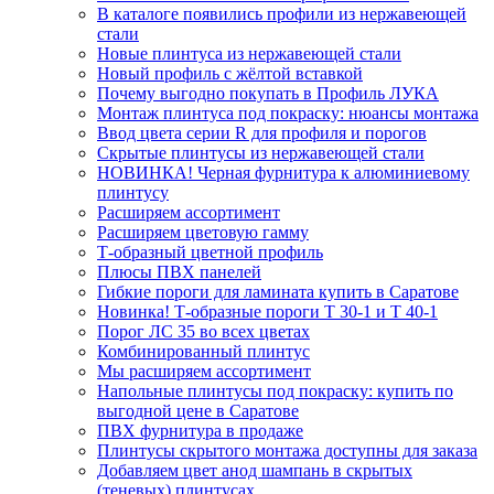
В каталоге появились профили из нержавеющей
стали
Новые плинтуса из нержавеющей стали
Новый профиль с жёлтой вставкой
Почему выгодно покупать в Профиль ЛУКА
Монтаж плинтуса под покраску: нюансы монтажа
Ввод цвета серии R для профиля и порогов
Скрытые плинтусы из нержавеющей стали
НОВИНКА! Черная фурнитура к алюминиевому
плинтусу
Расширяем ассортимент
Расширяем цветовую гамму
Т-образный цветной профиль
Плюсы ПВХ панелей
Гибкие пороги для ламината купить в Саратове
Новинка! Т-образные пороги Т 30-1 и Т 40-1
Порог ЛС 35 во всех цветах
Комбинированный плинтус
Мы расширяем ассортимент
Напольные плинтусы под покраску: купить по
выгодной цене в Саратове
ПВХ фурнитура в продаже
Плинтусы скрытого монтажа доступны для заказа
Добавляем цвет анод шампань в скрытых
(теневых) плинтусах