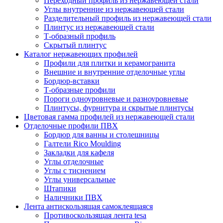
Переходный профиль из нержавеющей стали
Углы внутренние из нержавеющей стали
Разделительный профиль из нержавеющей стали
Плинтус из нержавеющей стали
Т-образный профиль
Скрытый плинтус
Каталог нержавеющих профилей
Профили для плитки и керамогранита
Внешние и внутренние отделочные углы
Бордюр-вставки
Т-образные профили
Пороги одноуровневые и разноуровневые
Плинтусы, фурнитура и скрытые плинтусы
Цветовая гамма профилей из нержавеющей стали
Отделочные профили ПВХ
Бордюр для ванны и столешницы
Галтели Rico Moulding
Закладки для кафеля
Углы отделочные
Углы с тиснением
Углы универсальные
Штапики
Наличники ПВХ
Лента антискользящая самоклеящаяся
Противоскользящая лента tesa